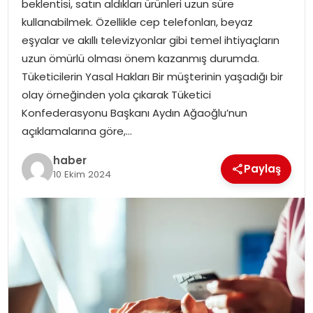
beklentisi, satın aldıkları ürünleri uzun süre
EKONOMI
kullanabilmek. Özellikle cep telefonları, beyaz
eşyalar ve akıllı televizyonlar gibi temel ihtiyaçların
MAGAZIN
uzun ömürlü olması önem kazanmış durumda.
Tüketicilerin Yasal Hakları Bir müşterinin yaşadığı bir
DÜNYA
olay örneğinden yola çıkarak Tüketici
Konfederasyonu Başkanı Aydın Ağaoğlu’nun
OTOMOBIL
açıklamalarına göre,…
haber
Paylaş
10 Ekim 2024