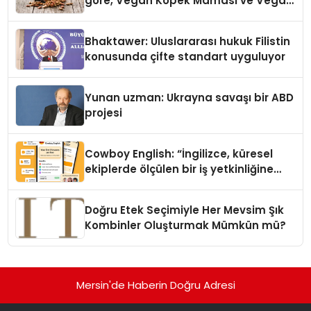
göre, Vegan Köpek Maması ve Vegan
Kedi Mamasının İyi Sindirildiğini
Ortaya Koydu
Bhaktawer: Uluslararası hukuk Filistin
konusunda çifte standart uyguluyor
Yunan uzman: Ukrayna savaşı bir ABD
projesi
Cowboy English: “İngilizce, küresel
ekiplerde ölçülen bir iş yetkinliğine
dönüşüyor”
Doğru Etek Seçimiyle Her Mevsim Şık
Kombinler Oluşturmak Mümkün mü?
Mersin'de Haberin Doğru Adresi