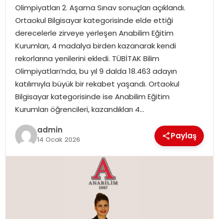
EKONOMI
Olimpiyatları 2. Aşama Sınav sonuçları açıklandı.
Ortaokul Bilgisayar kategorisinde elde ettiği
MAGAZIN
derecelerle zirveye yerleşen Anabilim Eğitim
Kurumları, 4 madalya birden kazanarak kendi
DÜNYA
rekorlarına yenilerini ekledi. TÜBİTAK Bilim
Olimpiyatları’nda, bu yıl 9 dalda 18.463 adayın
OTOMOBIL
katılımıyla büyük bir rekabet yaşandı. Ortaokul
Bilgisayar kategorisinde ise Anabilim Eğitim
Kurumları öğrencileri, kazandıkları 4…
admin
Paylaş
14 Ocak 2026