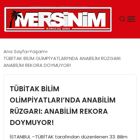
MERSIN
Ana Sayfa
Yaşam
TÜBİTAK BİLİM OLİMPİYATLARI’NDA ANABİLİM RÜZGARI:
YAŞAM
ANABİLİM REKORA DOYMUYOR!
GÜNCEL
TÜBİTAK BİLİM
SAĞLIK
OLİMPİYATLARI’NDA ANABİLİM
RÜZGARI: ANABİLİM REKORA
EĞITIM
DOYMUYOR!
SPOR
İSTANBUL –TÜBİTAK tarafından düzenlenen 33. Bilim