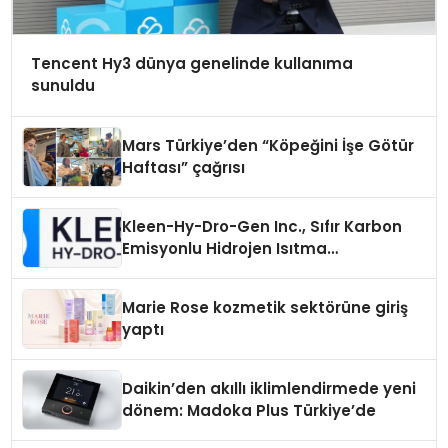
Tencent Hy3 dünya genelinde kullanıma
sunuldu
Mars Türkiye’den “Köpeğini İşe Götür
Haftası” çağrısı
Kleen-Hy-Dro-Gen Inc., Sıfır Karbon
Emisyonlu Hidrojen Isıtma
Teknolojisinde ISO ve TSSA
Düzenleyici Onaylarını Aldı
Marie Rose kozmetik sektörüne giriş
yaptı
Daikin’den akıllı iklimlendirmede yeni
dönem: Madoka Plus Türkiye’de