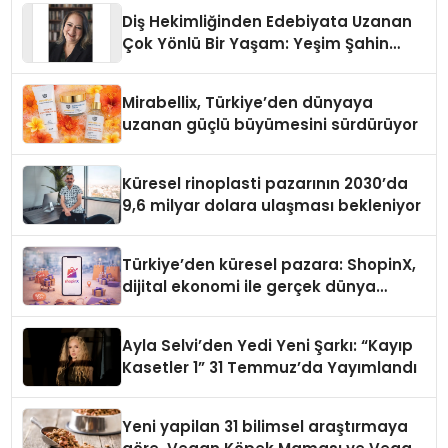
Diş Hekimliğinden Edebiyata Uzanan
Çok Yönlü Bir Yaşam: Yeşim Şahin
Yaman
Mirabellix, Türkiye’den dünyaya
uzanan güçlü büyümesini sürdürüyor
Küresel rinoplasti pazarının 2030’da
9,6 milyar dolara ulaşması bekleniyor
Türkiye’den küresel pazara: ShopinX,
dijital ekonomi ile gerçek dünya
alışverişini bir araya getirmeyi
hedefliyor
Ayla Selvi’den Yedi Yeni Şarkı: “Kayıp
Kasetler 1” 31 Temmuz’da Yayımlandı
Yeni yapilan 31 bilimsel araştırmaya