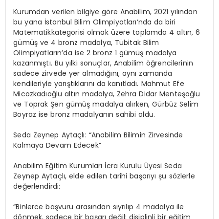
Kurumdan verilen bilgiye göre Anabilim, 2021 yılından
bu yana İstanbul Bilim Olimpiyatları’nda
da
biri
Matematik
kategoris
i
olmak üzere toplamda
4 altın, 6
gümüş ve 4 bronz madalya
, Tübitak
Bilim
Olimpiyatların’da
ise
2 bronz 1 gümüş madalya
kazanmıştı.
Bu yılki sonuçlar, Anabilim öğrencilerinin
sadece zirvede yer almadığını
,
aynı zamanda
kendileriyle yarıştıklarını da kanıtladı. Mahmut Efe
Micozkadıoğlu
altın madalya
,
Zehra Didar Menteşoğlu
ve
Toprak Şen
gümüş madalya
alırken
, Gürbüz Selim
Boyraz
ise bronz madalyanın sahibi oldu.
Seda Zeynep Aytaçlı
: “Anabilim Bilimin Zirvesinde
Kalmaya Devam Edecek”
Anabilim Eğitim Kurumları İcra Kurulu
Üyesi Seda
Zeynep Aytaçlı
, elde edilen tarihi başarıyı şu sözlerle
değerlendirdi:
“Binlerce başvuru arasından sıyrılıp 4 madalya ile
dönmek, sadece bir başarı değil; disiplinli bir eğitim