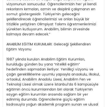
vizyonunun sonucudur. Öğrencilerimizin her yıl kendi
rekorlarını kır
maları,
az
min ve disiplinli çalışmanın
en
somut göstergesi
dir
. Türkiye’nin geleceğini
şekillendirecek
öğrencilerimizi
ve onları büyük bir
titizlikle yetiştiren Olimpiyat Takımı öğretmenlerimizi
yürekten kutluyorum. Anabilim, bilimin zirvesinde
kalmaya devam edecek.”
ANABİLİM
EĞİTİM KURUMLARI:
Geleceği Şekillendiren
Eğitim Vizyonu
1987 yılında kurulan Anabilim Eğitim Kurumları,
kurulduğu günden bu yana “nitelikli eğitim”
hedefinden sapmadan ilerliyor.
Yenilikçi vizyonu ve
çağın gerekliliklerine uyumlu yapısıyla anaokulu, ilkokul,
ortaokul, Anabilim Anadolu Lisesi, Anabilim Fen ve
Teknoloji Lisesi olmak üzere İstanbul’da
6
kampüsüyle
eğitimin öncü kurumlarından biri olarak
Türkiye’nin
saygın eğitim kurumları arasında sağlam bir yer
edinmiş durumda.
Öğrencilerine güçlü eğitim
kadrosuyla yoğun akademik program sunan ve ulusal