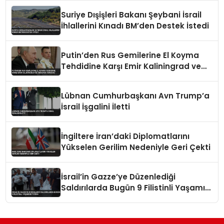
Suriye Dışişleri Bakanı Şeybani İsrail
İhlallerini Kınadı BM’den Destek İstedi
Putin’den Rus Gemilerine El Koyma
Tehdidine Karşı Emir Kaliningrad ve
Ukrayna Vurgusu
Lübnan Cumhurbaşkanı Avn Trump’a
İsrail İşgalini İletti
İngiltere İran’daki Diplomatlarını
Yükselen Gerilim Nedeniyle Geri Çekti
İsrail’in Gazze’ye Düzenlediği
Saldırılarda Bugün 9 Filistinli Yaşamını
Yitirdi