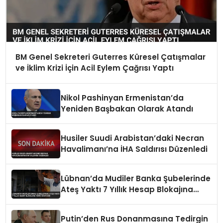
BM Genel Sekreteri Guterres Küresel Çatışmalar
ve İklim Krizi İçin Acil Eylem Çağrısı Yaptı
Nikol Pashinyan Ermenistan’da
Yeniden Başbakan Olarak Atandı
Husiler Suudi Arabistan’daki Necran
Havalimanı’na İHA Saldırısı Düzenledi
Lübnan’da Mudiler Banka Şubelerinde
Ateş Yaktı 7 Yıllık Hesap Blokajına
Tepki Gösterdi
Putin’den Rus Donanmasına Tedirgin