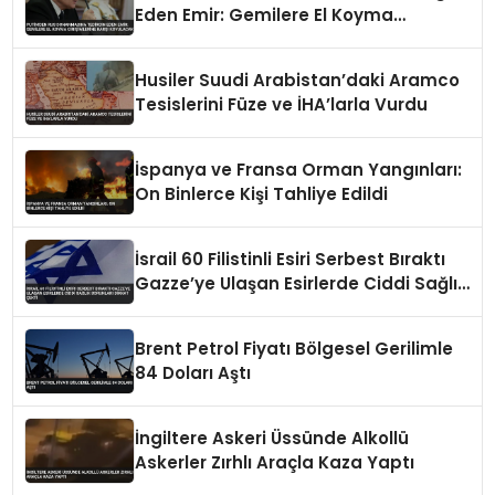
Eden Emir: Gemilere El Koyma
Girişimlerine Karşı Koyulacak
Husiler Suudi Arabistan’daki Aramco
Tesislerini Füze ve İHA’larla Vurdu
İspanya ve Fransa Orman Yangınları:
On Binlerce Kişi Tahliye Edildi
İsrail 60 Filistinli Esiri Serbest Bıraktı
Gazze’ye Ulaşan Esirlerde Ciddi Sağlık
Sorunları Dikkat Çekti
Brent Petrol Fiyatı Bölgesel Gerilimle
84 Doları Aştı
İngiltere Askeri Üssünde Alkollü
Askerler Zırhlı Araçla Kaza Yaptı