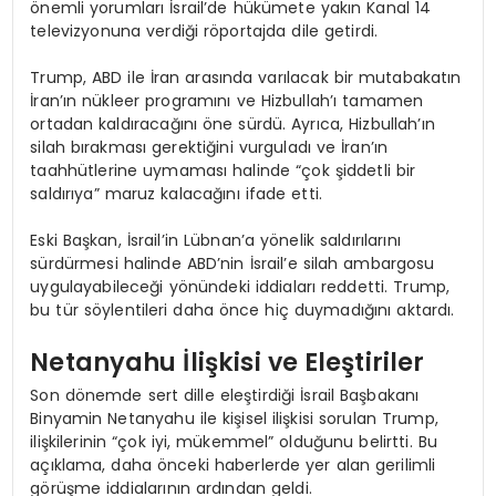
önemli yorumları İsrail’de hükümete yakın Kanal 14
televizyonuna verdiği röportajda dile getirdi.
Trump, ABD ile İran arasında varılacak bir mutabakatın
İran’ın nükleer programını ve Hizbullah’ı tamamen
ortadan kaldıracağını öne sürdü. Ayrıca, Hizbullah’ın
silah bırakması gerektiğini vurguladı ve İran’ın
taahhütlerine uymaması halinde “çok şiddetli bir
saldırıya” maruz kalacağını ifade etti.
Eski Başkan, İsrail’in Lübnan’a yönelik saldırılarını
sürdürmesi halinde ABD’nin İsrail’e silah ambargosu
uygulayabileceği yönündeki iddiaları reddetti. Trump,
bu tür söylentileri daha önce hiç duymadığını aktardı.
Netanyahu İlişkisi ve Eleştiriler
Son dönemde sert dille eleştirdiği İsrail Başbakanı
Binyamin Netanyahu ile kişisel ilişkisi sorulan Trump,
ilişkilerinin “çok iyi, mükemmel” olduğunu belirtti. Bu
açıklama, daha önceki haberlerde yer alan gerilimli
görüşme iddialarının ardından geldi.