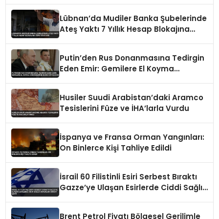
Lübnan’da Mudiler Banka Şubelerinde
Ateş Yaktı 7 Yıllık Hesap Blokajına
Tepki Gösterdi
Putin’den Rus Donanmasına Tedirgin
Eden Emir: Gemilere El Koyma
Girişimlerine Karşı Koyulacak
Husiler Suudi Arabistan’daki Aramco
Tesislerini Füze ve İHA’larla Vurdu
İspanya ve Fransa Orman Yangınları:
On Binlerce Kişi Tahliye Edildi
İsrail 60 Filistinli Esiri Serbest Bıraktı
Gazze’ye Ulaşan Esirlerde Ciddi Sağlık
Sorunları Dikkat Çekti
Brent Petrol Fiyatı Bölgesel Gerilimle