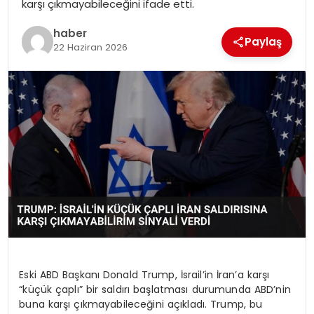
karşı çıkmayabileceğini ifade etti.
EKONOMI
haber
Paylaş
MAGAZIN
22 Haziran 2026
DÜNYA
OTOMOBIL
Eski ABD Başkanı Donald Trump, İsrail’in İran’a karşı
“küçük çaplı” bir saldırı başlatması durumunda ABD’nin
buna karşı çıkmayabileceğini açıkladı. Trump, bu