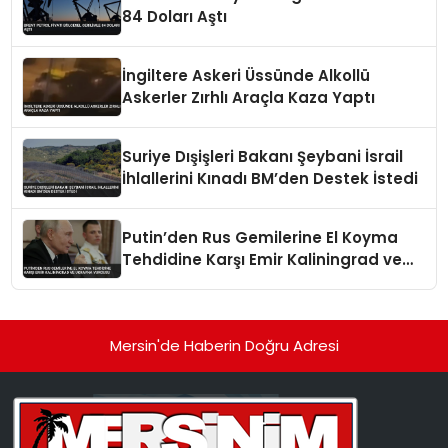
84 Doları Aştı
İngiltere Askeri Üssünde Alkollü
Askerler Zırhlı Araçla Kaza Yaptı
Suriye Dışişleri Bakanı Şeybani İsrail
İhlallerini Kınadı BM’den Destek İstedi
Putin’den Rus Gemilerine El Koyma
Tehdidine Karşı Emir Kaliningrad ve
Ukrayna Vurgusu
Mersin'de Haberin Doğru Adresi