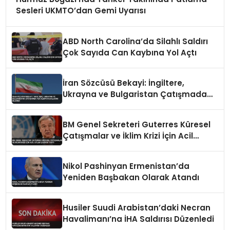
Sesleri UKMTO’dan Gemi Uyarısı
ABD North Carolina’da Silahlı Saldırı
Çok Sayıda Can Kaybına Yol Açtı
İran Sözcüsü Bekayi: İngiltere,
Ukrayna ve Bulgaristan Çatışmada
Yer Almayacaklarını Bildirdi
BM Genel Sekreteri Guterres Küresel
Çatışmalar ve İklim Krizi İçin Acil
Eylem Çağrısı Yaptı
Nikol Pashinyan Ermenistan’da
Yeniden Başbakan Olarak Atandı
Husiler Suudi Arabistan’daki Necran
Havalimanı’na İHA Saldırısı Düzenledi