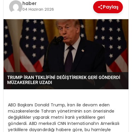
haber
EKONOMI
Paylaş
04 Haziran 2026
MAGAZIN
DÜNYA
OTOMOBIL
ABD Başkanı Donald Trump, İran ile devam eden
müzakerelerde Tahran yönetiminin son önerisinde
değişiklikler yaparak metni İranlı yetkililere geri
gönderdi. ABD merkezli CNN International’ın Amerikalı
yetkililere dayandırdığı habere göre, bu hamleyle