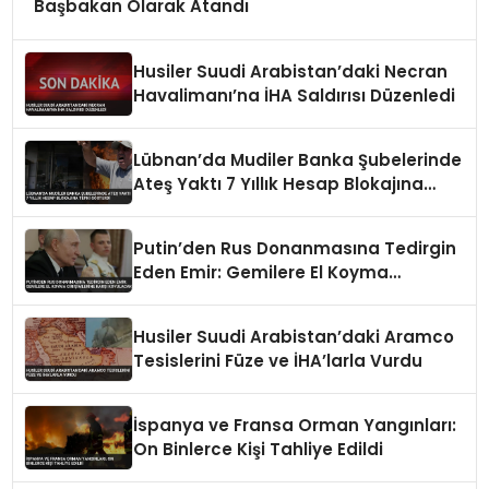
Başbakan Olarak Atandı
Husiler Suudi Arabistan’daki Necran
Havalimanı’na İHA Saldırısı Düzenledi
Lübnan’da Mudiler Banka Şubelerinde
Ateş Yaktı 7 Yıllık Hesap Blokajına
Tepki Gösterdi
Putin’den Rus Donanmasına Tedirgin
Eden Emir: Gemilere El Koyma
Girişimlerine Karşı Koyulacak
Husiler Suudi Arabistan’daki Aramco
Tesislerini Füze ve İHA’larla Vurdu
İspanya ve Fransa Orman Yangınları:
On Binlerce Kişi Tahliye Edildi