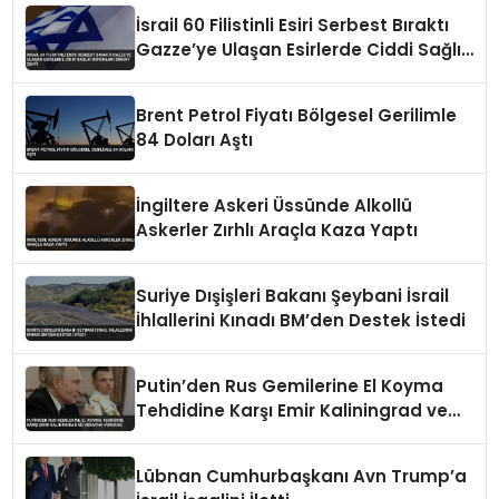
İsrail 60 Filistinli Esiri Serbest Bıraktı
Gazze’ye Ulaşan Esirlerde Ciddi Sağlık
Sorunları Dikkat Çekti
Brent Petrol Fiyatı Bölgesel Gerilimle
84 Doları Aştı
İngiltere Askeri Üssünde Alkollü
Askerler Zırhlı Araçla Kaza Yaptı
Suriye Dışişleri Bakanı Şeybani İsrail
İhlallerini Kınadı BM’den Destek İstedi
Putin’den Rus Gemilerine El Koyma
Tehdidine Karşı Emir Kaliningrad ve
Ukrayna Vurgusu
Lübnan Cumhurbaşkanı Avn Trump’a