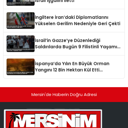
İsrail İşgalini İletti
İngiltere İran’daki Diplomatlarını
Yükselen Gerilim Nedeniyle Geri Çekti
İsrail’in Gazze’ye Düzenlediği
Saldırılarda Bugün 9 Filistinli Yaşamını
Yitirdi
İspanya’da Yılın En Büyük Orman
Yangını 12 Bin Hektarı Kül Etti
Tahliyeler Sürüyor
Mersin'de Haberin Doğru Adresi