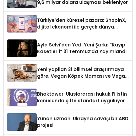
9,6 milyar dolara ulaşması bekleniyor
Türkiye’den küresel pazara: ShopinX,
dijital ekonomi ile gerçek dünya
alışverişini bir araya getirmeyi
hedefliyor
Ayla Selvi’den Yedi Yeni Şarkı: “Kayıp
Kasetler 1” 31 Temmuz’da Yayımlandı
Yeni yapilan 31 bilimsel araştırmaya
göre, Vegan Köpek Maması ve Vegan
Kedi Mamasının İyi Sindirildiğini
Ortaya Koydu
Bhaktawer: Uluslararası hukuk Filistin
konusunda çifte standart uyguluyor
Yunan uzman: Ukrayna savaşı bir ABD
projesi