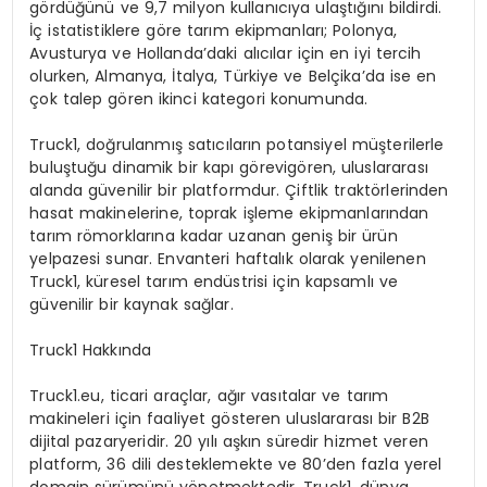
g
ö
rd
üğü
n
ü
ve 9,7 milyon kullan
ı
c
ı
ya ula
ş
t
ığı
n
ı
bildirdi.
İç
istatistiklere g
ö
re tar
ı
m ekipmanlar
ı
; Polonya,
Avusturya ve Hollanda’daki al
ı
c
ı
lar
i
ç
in en iyi tercih
olurken, Almanya,
İ
talya
, T
ü
rkiye
ve Bel
ç
ika’da
ise en
ç
ok talep g
ö
ren ikinci kategori konumunda.
Truck1, do
ğ
rulanm
ış
sat
ı
c
ı
lar
ı
n potansiyel m
üş
terilerle
bulu
ş
tu
ğ
u dinamik bir kap
ı
g
ö
revi
g
ö
ren,
uluslararas
ı
alanda g
ü
venilir
bir platformdur.
Ç
iftlik
trakt
ö
rlerinden
hasat makinelerine, toprak i
ş
leme
ekipmanlar
ı
ndan
tar
ı
m r
ö
morklar
ı
na
kadar uzanan geni
ş
bir
ü
r
ü
n
yelpazesi sunar. Envanteri
haftal
ı
k olarak yenilenen
Truck1, k
ü
resel
tar
ı
m end
ü
strisi
i
ç
in
kapsaml
ı
ve
g
ü
venilir
bir kaynak
sa
ğ
lar
.
Truck1 Hakkında
Truck1.eu
, ticari ara
ç
lar
, a
ğı
r vas
ı
talar
ve tar
ı
m
makineleri i
ç
in faaliyet g
ö
steren
uluslararas
ı
bir B2B
dijital pazaryeridir. 20 y
ı
l
ı
a
ş
k
ı
n s
ü
redir
hizmet veren
platform, 36 dili desteklemekte ve 80’den fazla yerel