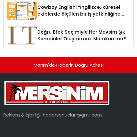
Cowboy English: “İngilizce, küresel
ekiplerde ölçülen bir iş yetkinliğine
dönüşüyor”
Doğru Etek Seçimiyle Her Mevsim Şık
Kombinler Oluşturmak Mümkün mü?
Mersin'de Haberin Doğru Adresi
Reklam & İşbirliği:
habersonuclari@gmil.com