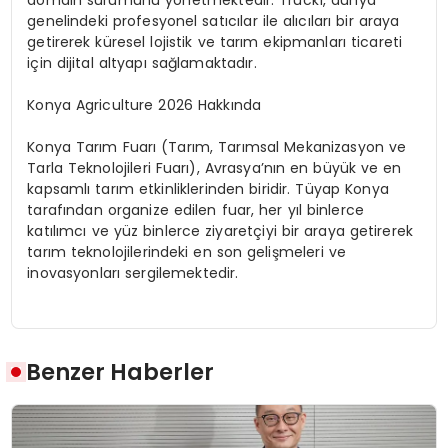
domain s
ü
r
ü
m
ü
n
ü
y
ö
netmektedir
. Truck1, d
ü
nya
genelindeki profesyonel sat
ı
c
ı
lar
ile al
ı
c
ı
lar
ı
bir araya
getirerek k
ü
resel
lojistik ve tar
ı
m ekipmanlar
ı
ticareti
i
ç
in dijital
altyap
ı
sa
ğ
lamaktad
ı
r.
Konya
Agriculture
2026 Hakkında
Konya Tar
ı
m Fuar
ı
(Tar
ı
m, Tar
ı
msal
Mekanizasyon ve
Tarla Teknolojileri Fuar
ı
), Avrasya’n
ı
n en b
ü
y
ü
k ve en
kapsaml
ı
tar
ı
m etkinliklerinden biridir. T
ü
yap Konya
taraf
ı
ndan
organize edilen fuar, her y
ı
l binlerce
kat
ı
l
ı
mc
ı
ve y
ü
z binlerce ziyaret
ç
iyi bir araya getirerek
tar
ı
m teknolojilerindeki en son
geli
ş
meleri
ve
inovasyonlar
ı
sergilemektedir.
Benzer Haberler