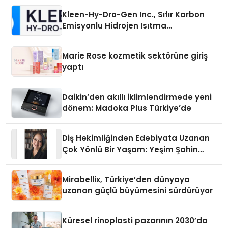
Kleen-Hy-Dro-Gen Inc., Sıfır Karbon
Emisyonlu Hidrojen Isıtma
Teknolojisinde ISO ve TSSA
Düzenleyici Onaylarını Aldı
Marie Rose kozmetik sektörüne giriş
yaptı
Daikin’den akıllı iklimlendirmede yeni
dönem: Madoka Plus Türkiye’de
Diş Hekimliğinden Edebiyata Uzanan
Çok Yönlü Bir Yaşam: Yeşim Şahin
Yaman
Mirabellix, Türkiye’den dünyaya
uzanan güçlü büyümesini sürdürüyor
Küresel rinoplasti pazarının 2030’da