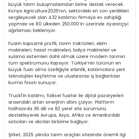
b
ü
y
ü
k tar
ı
m bulu
ş
malar
ı
ndan
birine destek verecek.
Konya
Agriculture
2026’n
ı
n,
sekt
ö
rdeki
en son yenilikleri
sergileyecek olan 432 kat
ı
l
ı
mc
ı
firmaya ev sahipli
ğ
i
yapmas
ı
ve
80 ü
lkeden
250.000’in
ü
zerinde ziyaret
ç
iyi
a
ğı
rlamas
ı
bekleniyor.
Fuar
ı
n
kapsaml
ı
profili, tar
ı
m
trakt
ö
rleri
, ekim
makineleri, hasat makineleri, balya makineleri ve
sulama sistemleri dahil olmak
ü
zere modern tar
ı
m
ı
n
t
ü
m spektrumunu
kaps
ı
yor. T
ü
rkiye’nin
t
ü
r
ü
n
ü
n en
b
ü
y
ü
k fuar
ı
olma
ö
zelli
ğ
iyle
etkinlik, kat
ı
l
ı
mc
ı
lara
yeni
teknolojileri ke
ş
fetme
ve
uluslararas
ı
i
ş
ba
ğ
lant
ı
lar
ı
kurma f
ı
rsat
ı
sunuyor.
Truck1’in kat
ı
l
ı
m
ı
, fiziksel fuarlar ile dijital pazaryerleri
aras
ı
ndaki
artan sinerjinin alt
ı
n
ı ç
iziyor
. Platform
halihaz
ı
rda
36 dili ve 82 yerel site s
ü
r
ü
m
ü
n
ü
destekleyerek Avrupa, Asya, Afrika ve Amerika’daki
sat
ı
c
ı
lar
ı
ve
alı
c
ı
lar
ı
birbirine
ba
ğ
l
ı
yor.
Ş
irket
, 2025 y
ı
l
ı
nda
tar
ı
m ara
ç
lar
ı
sitesinde
ö
nemli ilgi