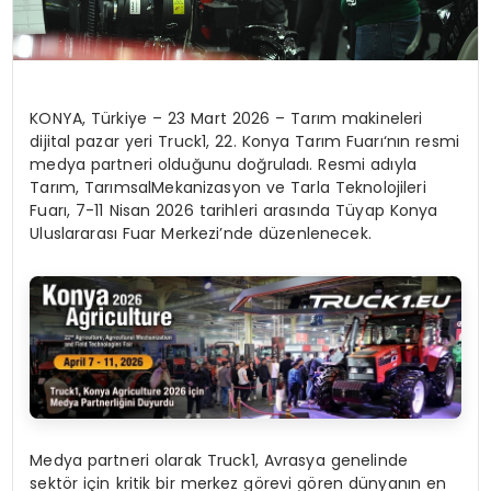
KONYA, T
ü
rkiye
–
23 Mart
2026
–
Tar
ı
m makineleri
dijital pazar yeri
Truck1
, 22. Konya Tar
ı
m Fuar
ı
‘n
ı
n resmi
medya partneri oldu
ğ
unu do
ğ
rulad
ı
. Resmi ad
ı
yla
Tar
ı
m, Tar
ı
msal
Mekanizasyon ve Tarla Teknolojileri
Fuar
ı
, 7-11 Nisan 2026 tarihleri
aras
ı
nda
T
ü
yap Konya
Uluslararas
ı
Fuar Merkezi’nde d
ü
zenlenecek
.
Medya partneri olarak Truck1, Avrasya genelinde
sekt
ö
r i
ç
in kritik bir merkez g
ö
revi
g
ö
ren d
ü
nyan
ı
n en