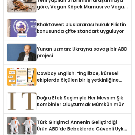
Yeni yapilan 31 bilimsel araştırmaya
göre, Vegan Köpek Maması ve Vegan
Kedi Mamasının İyi Sindirildiğini
Ortaya Koydu
Bhaktawer: Uluslararası hukuk Filistin
konusunda çifte standart uyguluyor
Yunan uzman: Ukrayna savaşı bir ABD
projesi
Cowboy English: “İngilizce, küresel
ekiplerde ölçülen bir iş yetkinliğine
dönüşüyor”
Doğru Etek Seçimiyle Her Mevsim Şık
Kombinler Oluşturmak Mümkün mü?
Türk Girişimci Annenin Geliştirdiği
Ürün ABD’de Bebeklerde Güvenli Uyku