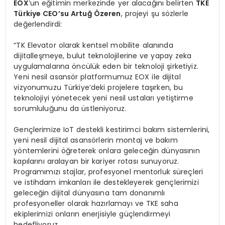
EOX
’un eğitimin merkezinde yer alacağını belirten
TKE
Türkiye CEO
’
su Artuğ Özeren
, projeyi şu sözlerle
değerlendirdi:
“TK Elevator olarak kentsel mobilite alanında
dijitalleşmeye, bulut teknolojilerine ve yapay zeka
uygulamalarına öncülük eden bir teknoloji şirketiyiz.
Yeni nesil asansör platformumuz EOX ile dijital
vizyonumuzu Türkiye’deki projelere taşırken, bu
teknolojiyi yönetecek yeni nesil ustaları yetiştirme
sorumluluğunu da üstleniyoruz.
Gençlerimize IoT destekli kestirimci bakım sistemlerini,
yeni nesil dijital asansörlerin montaj ve bakım
yöntemlerini öğreterek onlara geleceğin dünyasının
kapılarını aralayan bir kariyer rotası sunuyoruz.
Programımızı stajlar, profesyonel mentorluk süreçleri
ve istihdam imkanları ile destekleyerek gençlerimizi
geleceğin dijital dünyasına tam donanımlı
profesyoneller olarak hazırlamayı ve TKE saha
ekiplerimizi onların enerjisiyle güçlendirmeyi
hedefliyoruz.