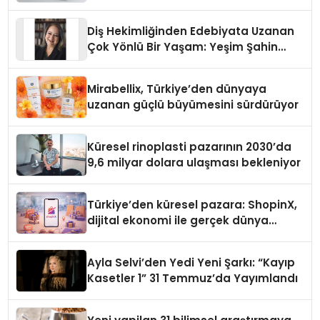
Diş Hekimliğinden Edebiyata Uzanan
Çok Yönlü Bir Yaşam: Yeşim Şahin
Yaman
Mirabellix, Türkiye’den dünyaya
uzanan güçlü büyümesini sürdürüyor
Küresel rinoplasti pazarının 2030’da
9,6 milyar dolara ulaşması bekleniyor
Türkiye’den küresel pazara: ShopinX,
dijital ekonomi ile gerçek dünya
alışverişini bir araya getirmeyi
hedefliyor
Ayla Selvi’den Yedi Yeni Şarkı: “Kayıp
Kasetler 1” 31 Temmuz’da Yayımlandı