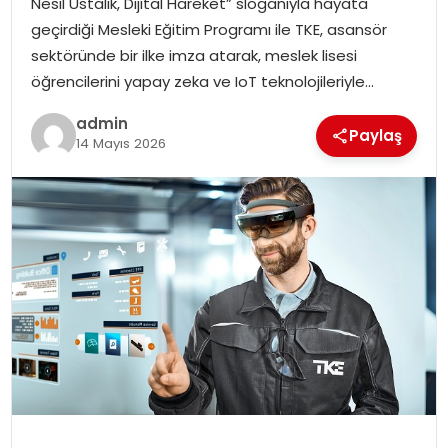
Nesil Ustalık, Dijital Hareket” sloganıyla hayata
EKONOMI
geçirdiği Mesleki Eğitim Programı ile TKE, asansör
sektöründe bir ilke imza atarak, meslek lisesi
MAGAZIN
öğrencilerini yapay zeka ve IoT teknolojileriyle…
DÜNYA
admin
Paylaş
14 Mayıs 2026
OTOMOBIL