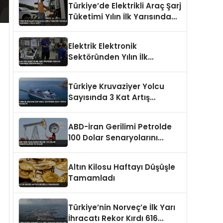
Türkiye’de Elektrikli Araç Şarj
Tüketimi Yılın İlk Yarısında
%153,5 Arttı
Elektrik Elektronik
Sektöründen Yılın İlk
Yarısında Rekor İhracat
Türkiye Kruvaziyer Yolcu
Sayısında 3 Kat Artış
Kaydetti
ABD-İran Gerilimi Petrolde
100 Dolar Senaryolarını
Tetikledi
Altın Kilosu Haftayı Düşüşle
Tamamladı
Türkiye’nin Norveç’e İlk Yarı
İhracatı Rekor Kırdı 616