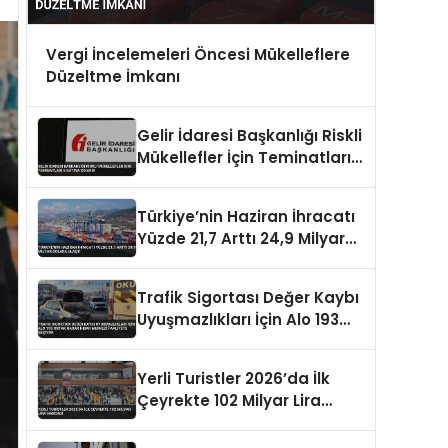
Vergi İncelemeleri Öncesi Mükelleflere
Düzeltme İmkanı
Gelir İdaresi Başkanlığı Riskli
Mükellefler İçin Teminatları 5
Katına Çıkardı
Türkiye’nin Haziran İhracatı
Yüzde 21,7 Arttı 24,9 Milyar
Dolara Ulaştı
Trafik Sigortası Değer Kaybı
Uyuşmazlıkları İçin Alo 193
Ortak Hasar İhbar Merkezi
Faaliyete Geçiyor
Yerli Turistler 2026’da İlk
Çeyrekte 102 Milyar Lira
Harcadı