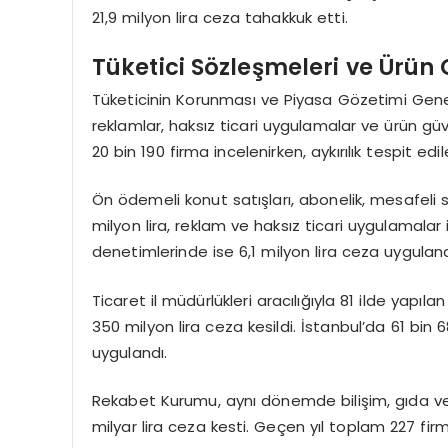
21,9 milyon lira ceza tahakkuk etti.
Tüketici Sözleşmeleri ve Ürün 
Tüketicinin Korunması ve Piyasa Gözetimi Genel
reklamlar, haksız ticari uygulamalar ve ürün güv
20 bin 190 firma incelenirken, aykırılık tespit ed
Ön ödemeli konut satışları, abonelik, mesafeli sa
milyon lira, reklam ve haksız ticari uygulamalar i
denetimlerinde ise 6,1 milyon lira ceza uyguland
Ticaret il müdürlükleri aracılığıyla 81 ilde yapı
350 milyon lira ceza kesildi. İstanbul’da 61 bin 6
uygulandı.
Rekabet Kurumu, aynı dönemde bilişim, gıda ve 
milyar lira ceza kesti. Geçen yıl toplam 227 fir