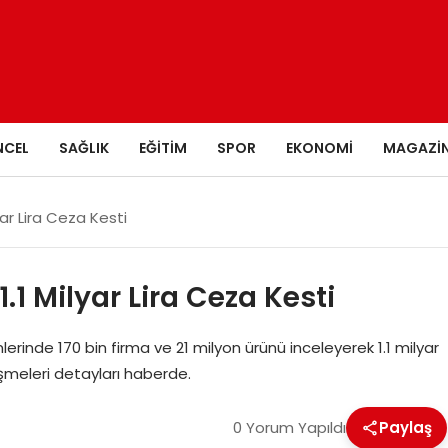
NCEL
SAĞLIK
EĞITIM
SPOR
EKONOMI
MAGAZI
yar Lira Ceza Kesti
.1 Milyar Lira Ceza Kesti
mlerinde 170 bin firma ve 21 milyon ürünü inceleyerek 1.1 milyar
eşmeleri detayları haberde.
0 Yorum Yapıldı
Paylaş