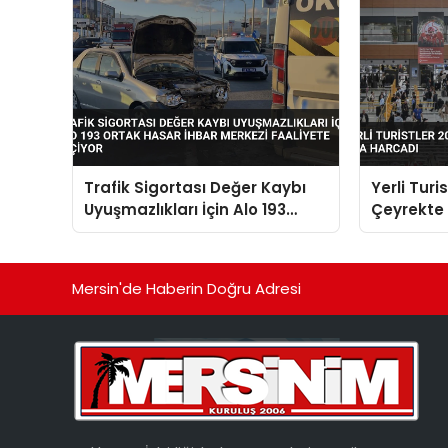
Trafik Sigortası Değer Kaybı
Yerli Turi
Uyuşmazlıkları İçin Alo 193
Çeyrekte 1
Ortak Hasar İhbar Merkezi
Harcadı
Faaliyete Geçiyor
Mersin'de Haberin Doğru Adresi