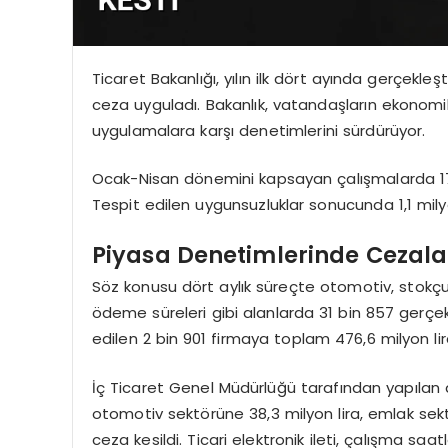
Ticaret Bakanlığı, yılın ilk dört ayında gerçekle
ceza uyguladı. Bakanlık, vatandaşların ekonomi
uygulamalara karşı denetimlerini sürdürüyor.
Ocak-Nisan dönemini kapsayan çalışmalarda 170 
Tespit edilen uygunsuzluklar sonucunda 1,1 milyar 
Piyasa Denetimlerinde Cezala
Söz konusu dört aylık süreçte otomotiv, stokçul
ödeme süreleri gibi alanlarda 31 bin 857 gerçek 
edilen 2 bin 901 firmaya toplam 476,6 milyon li
İç Ticaret Genel Müdürlüğü tarafından yapılan de
otomotiv sektörüne 38,3 milyon lira, emlak sekt
ceza kesildi. Ticari elektronik ileti, çalışma saa