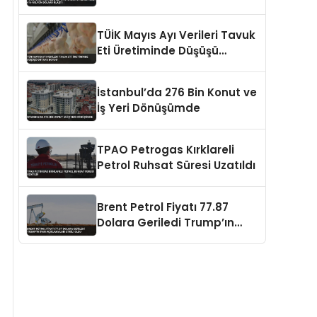
Milyon Dolara Ulaştı
TÜİK Mayıs Ayı Verileri Tavuk
Eti Üretiminde Düşüşü
Ortaya Koydu
İstanbul’da 276 Bin Konut ve
İş Yeri Dönüşümde
TPAO Petrogas Kırklareli
Petrol Ruhsat Süresi Uzatıldı
Brent Petrol Fiyatı 77.87
Dolara Geriledi Trump’ın
İran Açıklamaları Etkili Oldu