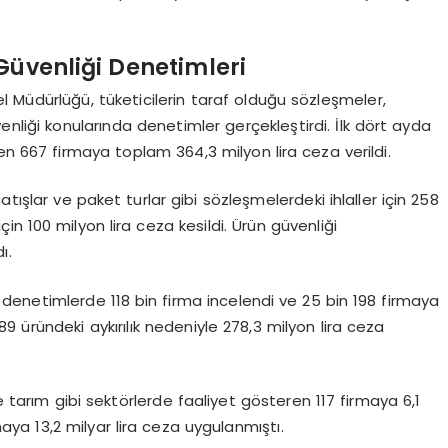
Güvenliği Denetimleri
 Müdürlüğü, tüketicilerin taraf olduğu sözleşmeler,
enliği konularında denetimler gerçekleştirdi. İlk dört ayda
ilen 667 firmaya toplam 364,3 milyon lira ceza verildi.
tışlar ve paket turlar gibi sözleşmelerdeki ihlaller için 258
çin 100 milyon lira ceza kesildi. Ürün güvenliği
ı.
lan denetimlerde 118 bin firma incelendi ve 25 bin 198 firmaya
89 üründeki aykırılık nedeniyle 278,3 milyon lira ceza
tarım gibi sektörlerde faaliyet gösteren 117 firmaya 6,1
maya 13,2 milyar lira ceza uygulanmıştı.