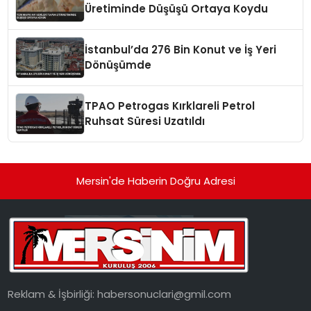
Üretiminde Düşüşü Ortaya Koydu
İstanbul’da 276 Bin Konut ve İş Yeri
Dönüşümde
TPAO Petrogas Kırklareli Petrol
Ruhsat Süresi Uzatıldı
Mersin'de Haberin Doğru Adresi
Reklam & İşbirliği:
habersonuclari@gmil.com