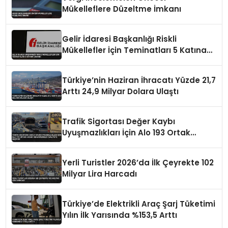
Mükelleflere Düzeltme İmkanı
Gelir İdaresi Başkanlığı Riskli
Mükellefler İçin Teminatları 5 Katına
Çıkardı
Türkiye’nin Haziran İhracatı Yüzde 21,7
Arttı 24,9 Milyar Dolara Ulaştı
Trafik Sigortası Değer Kaybı
Uyuşmazlıkları İçin Alo 193 Ortak
Hasar İhbar Merkezi Faaliyete Geçiyor
Yerli Turistler 2026’da İlk Çeyrekte 102
Milyar Lira Harcadı
Türkiye’de Elektrikli Araç Şarj Tüketimi
Yılın İlk Yarısında %153,5 Arttı