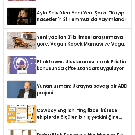
alışverişini bir araya getirmeyi
hedefliyor
Ayla Selvi’den Yedi Yeni Şarkı: “Kayıp
Kasetler 1” 31 Temmuz’da Yayımlandı
Yeni yapilan 31 bilimsel araştırmaya
göre, Vegan Köpek Maması ve Vegan
Kedi Mamasının İyi Sindirildiğini
Ortaya Koydu
Bhaktawer: Uluslararası hukuk Filistin
konusunda çifte standart uyguluyor
Yunan uzman: Ukrayna savaşı bir ABD
projesi
Cowboy English: “İngilizce, küresel
ekiplerde ölçülen bir iş yetkinliğine
dönüşüyor”
Doğru Etek Seçimiyle Her Mevsim Şık