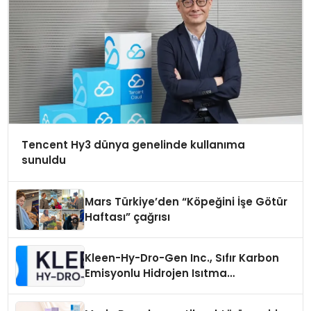
Tencent Hy3 dünya genelinde kullanıma
sunuldu
Mars Türkiye’den “Köpeğini İşe Götür
Haftası” çağrısı
Kleen-Hy-Dro-Gen Inc., Sıfır Karbon
Emisyonlu Hidrojen Isıtma
Teknolojisinde ISO ve TSSA
Düzenleyici Onaylarını Aldı