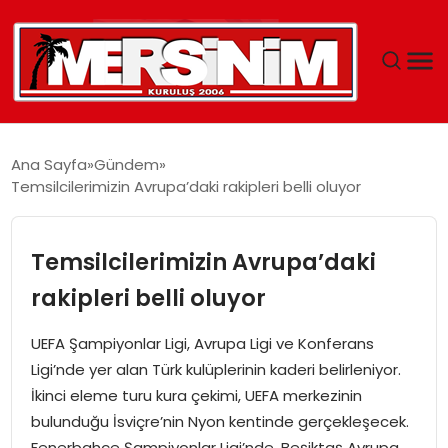
MERSIN
Ana Sayfa
Gündem
Temsilcilerimizin Avrupa’daki rakipleri belli oluyor
YAŞAM
GÜNCEL
Temsilcilerimizin Avrupa’daki
rakipleri belli oluyor
SAĞLIK
UEFA Şampiyonlar Ligi, Avrupa Ligi ve Konferans
EĞITIM
Ligi’nde yer alan Türk kulüplerinin kaderi belirleniyor.
İkinci eleme turu kura çekimi, UEFA merkezinin
SPOR
bulunduğu İsviçre’nin Nyon kentinde gerçekleşecek.
Fenerbahçe Şampiyonlar Ligi’nde, Beşiktaş Avrupa