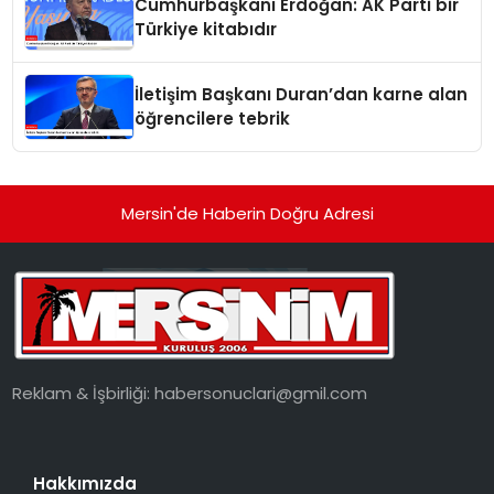
Cumhurbaşkanı Erdoğan: AK Parti bir
Türkiye kitabıdır
İletişim Başkanı Duran’dan karne alan
öğrencilere tebrik
Mersin'de Haberin Doğru Adresi
Reklam & İşbirliği:
habersonuclari@gmil.com
Hakkımızda