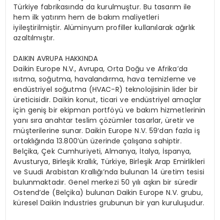
Türkiye fabrikasında da kurulmuştur. Bu tasarım ile
hem ilk yatırım hem de bakım maliyetleri
iyileştirilmiştir. Alüminyum profiller kullanılarak ağırlık
azaltılmıştır.
DAIKIN AVRUPA HAKKINDA
Daikin Europe N.V., Avrupa, Orta Doğu ve Afrika’da
ısıtma, soğutma, havalandırma, hava temizleme ve
endüstriyel soğutma (HVAC-R) teknolojisinin lider bir
üreticisidir. Daikin konut, ticari ve endüstriyel amaçlar
için geniş bir ekipman portföyü ve bakım hizmetlerinin
yanı sıra anahtar teslim çözümler tasarlar, üretir ve
müşterilerine sunar. Daikin Europe N.V. 59‘dan fazla iş
ortaklığında 13.800’ün üzerinde çalışana sahiptir.
Belçika, Çek Cumhuriyeti, Almanya, İtalya, İspanya,
Avusturya, Birleşik Krallık, Türkiye, Birleşik Arap Emirlikleri
ve Suudi Arabistan Krallığı’nda bulunan 14 üretim tesisi
bulunmaktadır. Genel merkezi 50 yılı aşkın bir süredir
Ostend’de (Belçika) bulunan Daikin Europe N.V. grubu,
küresel Daikin Industries grubunun bir yan kuruluşudur.