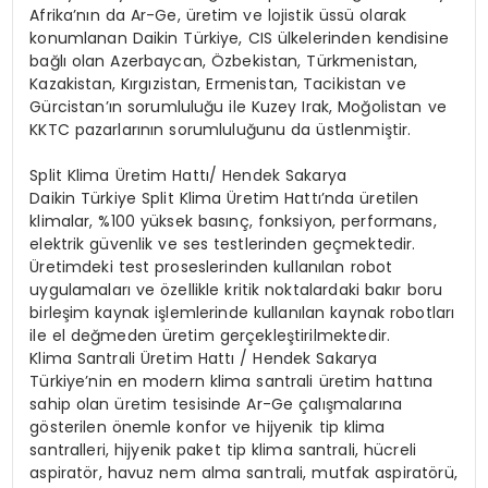
Afrika’nın da Ar-Ge, üretim ve lojistik üssü olarak
konumlanan Daikin Türkiye, CIS ülkelerinden kendisine
bağlı olan Azerbaycan, Özbekistan, Türkmenistan,
Kazakistan, Kırgızistan, Ermenistan, Tacikistan ve
Gürcistan’ın sorumluluğu ile Kuzey Irak, Moğolistan ve
KKTC pazarlarının sorumluluğunu da üstlenmiştir.
Split Klima Üretim Hattı/ Hendek Sakarya
Daikin Türkiye Split Klima Üretim Hattı’nda üretilen
klimalar, %100 yüksek basınç, fonksiyon, performans,
elektrik güvenlik ve ses testlerinden geçmektedir.
Üretimdeki test proseslerinden kullanılan robot
uygulamaları ve özellikle kritik noktalardaki bakır boru
birleşim kaynak işlemlerinde kullanılan kaynak robotları
ile el değmeden üretim gerçekleştirilmektedir.
Klima Santrali Üretim Hattı / Hendek Sakarya
Türkiye’nin en modern klima santrali üretim hattına
sahip olan üretim tesisinde Ar-Ge çalışmalarına
gösterilen önemle konfor ve hijyenik tip klima
santralleri, hijyenik paket tip klima santrali, hücreli
aspiratör, havuz nem alma santrali, mutfak aspiratörü,