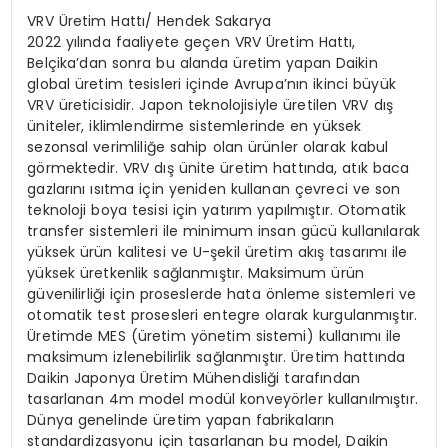
VRV Üretim Hattı/ Hendek Sakarya
2022 yılında faaliyete geçen VRV Üretim Hattı,
Belçika’dan sonra bu alanda üretim yapan Daikin
global üretim tesisleri içinde Avrupa’nın ikinci büyük
VRV üreticisidir. Japon teknolojisiyle üretilen VRV dış
üniteler, iklimlendirme sistemlerinde en yüksek
sezonsal verimliliğe sahip olan ürünler olarak kabul
görmektedir. VRV dış ünite üretim hattında, atık baca
gazlarını ısıtma için yeniden kullanan çevreci ve son
teknoloji boya tesisi için yatırım yapılmıştır. Otomatik
transfer sistemleri ile minimum insan gücü kullanılarak
yüksek ürün kalitesi ve U-şekil üretim akış tasarımı ile
yüksek üretkenlik sağlanmıştır. Maksimum ürün
güvenilirliği için proseslerde hata önleme sistemleri ve
otomatik test prosesleri entegre olarak kurgulanmıştır.
Üretimde MES (üretim yönetim sistemi) kullanımı ile
maksimum izlenebilirlik sağlanmıştır. Üretim hattında
Daikin Japonya Üretim Mühendisliği tarafından
tasarlanan 4m model modül konveyörler kullanılmıştır.
Dünya genelinde üretim yapan fabrikaların
standardizasyonu için tasarlanan bu model, Daikin