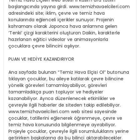
başlangıcında yayına girdi. www.temizhavaelcileri.com
adresindeki site; iklim, çevre ve temiz hava
konularında eğlenceli içerikler sunuyor. Projenin
kahramanı olarak Japonca hava anlamına gelen
‘Tenki’ çizgi karakterini oluşturan Daikin, karakterle
hazırlanan eğitici videolar ve animasyonlarla
çocuklara çevre bilincini aşılıyor.
PUAN VE HEDİYE KAZANDIRIYOR
Ana sayfada bulunan “Temiz Hava Elçisi Ol” butonuna
tıklayan çocuklar, bu aileye katılarak çevre bilincine
yönelik görevleri tamamlayabiliyor, görevleri
tamamladıkça puan topluyor ve hediyeler
kazanabiliyor. Ayrıca düzenlenecek etkinlikler ve
çevreyle ilgili haberler de siteden takip edilebiliyor.
www.temizhavaelcileri.com web sitesi sayesinde
çocuklar, tatillerini eğlenerek öğrenmeye, çevre ve
temiz hava konusunda bilgilenmeye ayırabiliyor.
Projeyle çocuklar, çevreyle ilgili sorumluluklarını yerine
getirirken başkalarına da bu bilinci aktarabilecekler.