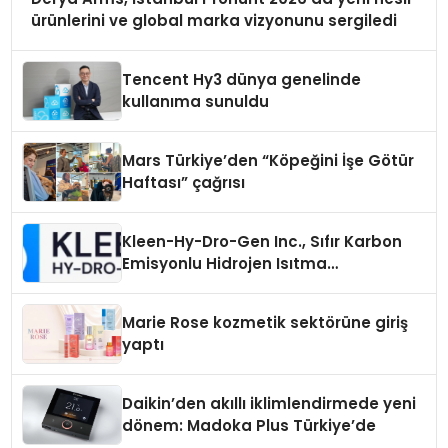
ürünlerini ve global marka vizyonunu sergiledi
Tencent Hy3 dünya genelinde
kullanıma sunuldu
Mars Türkiye’den “Köpeğini İşe Götür
Haftası” çağrısı
Kleen-Hy-Dro-Gen Inc., Sıfır Karbon
Emisyonlu Hidrojen Isıtma
Teknolojisinde ISO ve TSSA
Düzenleyici Onaylarını Aldı
Marie Rose kozmetik sektörüne giriş
yaptı
Daikin’den akıllı iklimlendirmede yeni
dönem: Madoka Plus Türkiye’de