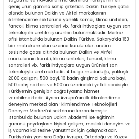
geniş ürün gamına sahip şirketidir. Daikin Türkiye çatısı
altında bulunan Daikin ve Airfel markalarının
iklimlendirme sektörüne yönelik kombi, klima üniteleri,
fancoil, klima santralleri vb. farklı ihtiyaçlara uygun son
teknoloji ile üretilmiş ürünleri bulunmaktadır. Merkez
ofisi İstanbul’da bulunan Daikin Türkiye, Sakarya’da 163
bin metrekare alan üzerine kurulu olan üretim
tesisinde çatısı altında bulunan Daikin ve Airfel
markalarının kombi, klima üniteleri, fancoil, klima
santralleri vb. farklı ihtiyaçlara uygun ürünleri son
teknolojiyle üretmektedir. 4 bölge müdürlüğü, yaklaşık
2000 çalışanı, 500 bayi, 16 kadın girişimci Sakura bayi,
500 satış noktası ve 500’ün üzerindeki yetkili servisiyle
Türkiye’nin geniş bir coğrafyasına hizmet
verebilmektedir. Ayrıca Avrupa’nın ilk iklimlendirme
deneyim merkezi olan ‘İklimlendirme Teknolojileri
Deneyim Merkezi’ni sektörüne kazandırmıştır.
İstanbul’da bulunan Daikin Akademi ise eğitimin
gücünü paydaşların kişisel gelişim, mesleki deneyim ve
iş yapma kalitesine yansıtmak için çalışmaktadır.
Türkiye’nin yanı sıra Doğu Avrupa, Ortadoğu ve Kuzey