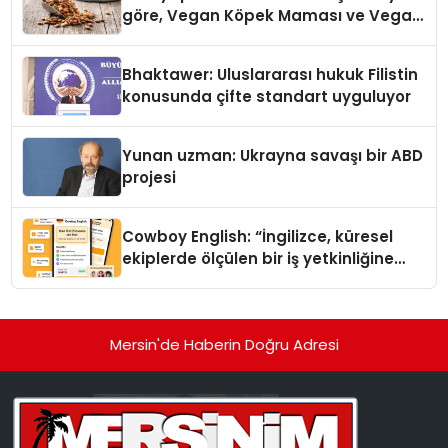
göre, Vegan Köpek Maması ve Vegan
Kedi Mamasının İyi Sindirildiğini
Ortaya Koydu
Bhaktawer: Uluslararası hukuk Filistin
konusunda çifte standart uyguluyor
Yunan uzman: Ukrayna savaşı bir ABD
projesi
Cowboy English: “İngilizce, küresel
ekiplerde ölçülen bir iş yetkinliğine
dönüşüyor”
Mersin'de Haberin Doğru Adresi