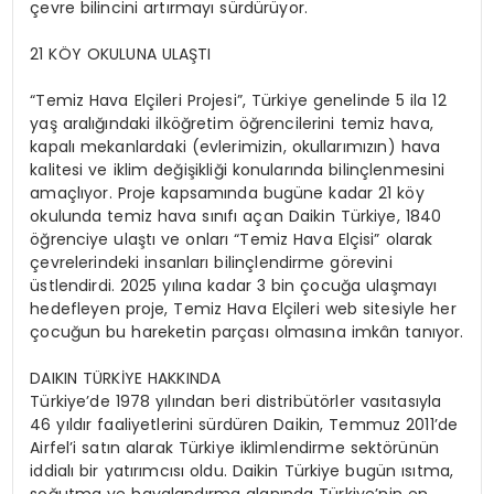
çevre bilincini artırmayı sürdürüyor.
21 KÖY OKULUNA ULAŞTI
“Temiz Hava Elçileri Projesi”, Türkiye genelinde 5 ila 12
yaş aralığındaki ilköğretim öğrencilerini temiz hava,
kapalı mekanlardaki (evlerimizin, okullarımızın) hava
kalitesi ve iklim değişikliği konularında bilinçlenmesini
amaçlıyor. Proje kapsamında bugüne kadar 21 köy
okulunda temiz hava sınıfı açan Daikin Türkiye, 1840
öğrenciye ulaştı ve onları “Temiz Hava Elçisi” olarak
çevrelerindeki insanları bilinçlendirme görevini
üstlendirdi. 2025 yılına kadar 3 bin çocuğa ulaşmayı
hedefleyen proje, Temiz Hava Elçileri web sitesiyle her
çocuğun bu hareketin parçası olmasına imkân tanıyor.
DAIKIN TÜRKİYE HAKKINDA
Türkiye’de 1978 yılından beri distribütörler vasıtasıyla
46 yıldır faaliyetlerini sürdüren Daikin, Temmuz 2011’de
Airfel’i satın alarak Türkiye iklimlendirme sektörünün
iddialı bir yatırımcısı oldu. Daikin Türkiye bugün ısıtma,
soğutma ve havalandırma alanında Türkiye’nin en