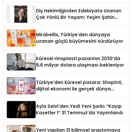
Diş Hekimliğinden Edebiyata Uzanan
Çok Yönlü Bir Yaşam: Yeşim Şahin
Yaman
Mirabellix, Türkiye’den dünyaya
uzanan güçlü büyümesini sürdürüyor
Küresel rinoplasti pazarının 2030’da
9,6 milyar dolara ulaşması bekleniyor
Türkiye’den küresel pazara: ShopinX,
dijital ekonomi ile gerçek dünya
alışverişini bir araya getirmeyi
hedefliyor
Ayla Selvi’den Yedi Yeni Şarkı: “Kayıp
Kasetler 1” 31 Temmuz’da Yayımlandı
Yeni yapilan 31 bilimsel araştırmaya