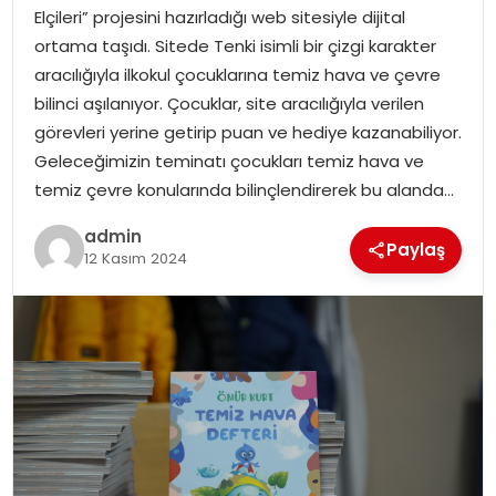
EKONOMI
Elçileri” projesini hazırladığı web sitesiyle dijital
ortama taşıdı. Sitede Tenki isimli bir çizgi karakter
MAGAZIN
aracılığıyla ilkokul çocuklarına temiz hava ve çevre
bilinci aşılanıyor. Çocuklar, site aracılığıyla verilen
DÜNYA
görevleri yerine getirip puan ve hediye kazanabiliyor.
Geleceğimizin teminatı çocukları temiz hava ve
OTOMOBIL
temiz çevre konularında bilinçlendirerek bu alanda…
admin
Paylaş
12 Kasım 2024