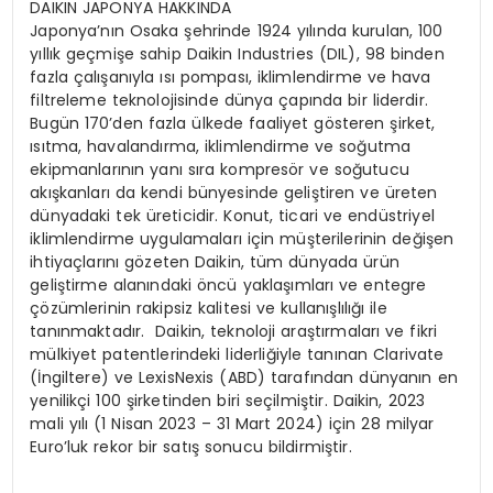
DAIKIN JAPONYA HAKKINDA
Japonya’nın Osaka şehrinde 1924 yılında kurulan, 100
yıllık geçmişe sahip Daikin Industries (DIL), 98 binden
fazla çalışanıyla ısı pompası, iklimlendirme ve hava
filtreleme teknolojisinde dünya çapında bir liderdir.
Bugün 170’den fazla ülkede faaliyet gösteren şirket,
ısıtma, havalandırma, iklimlendirme ve soğutma
ekipmanlarının yanı sıra kompresör ve soğutucu
akışkanları da kendi bünyesinde geliştiren ve üreten
dünyadaki tek üreticidir. Konut, ticari ve endüstriyel
iklimlendirme uygulamaları için müşterilerinin değişen
ihtiyaçlarını gözeten Daikin, tüm dünyada ürün
geliştirme alanındaki öncü yaklaşımları ve entegre
çözümlerinin rakipsiz kalitesi ve kullanışlılığı ile
tanınmaktadır. Daikin, teknoloji araştırmaları ve fikri
mülkiyet patentlerindeki liderliğiyle tanınan Clarivate
(İngiltere) ve LexisNexis (ABD) tarafından dünyanın en
yenilikçi 100 şirketinden biri seçilmiştir. Daikin, 2023
mali yılı (1 Nisan 2023 – 31 Mart 2024) için 28 milyar
Euro’luk rekor bir satış sonucu bildirmiştir.