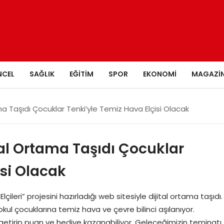
NCEL
SAĞLIK
EĞITIM
SPOR
EKONOMI
MAGAZI
ama Taşıdı Çocuklar Tenki’yle Temiz Hava Elçisi Olacak
tal Ortama Taşıdı Çocuklar
isi Olacak
çileri” projesini hazırladığı web sitesiyle dijital ortama taşıdı.
lkokul çocuklarına temiz hava ve çevre bilinci aşılanıyor.
ne getirip puan ve hediye kazanabiliyor. Geleceğimizin teminatı