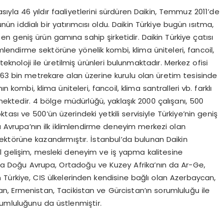
asıyla 46 yıldır faaliyetlerini sürdüren Daikin, Temmuz 2011’de
ünün iddialı bir yatırımcısı oldu. Daikin Türkiye bugün ısıtma,
 geniş ürün gamına sahip şirketidir. Daikin Türkiye çatısı
imlendirme sektörüne yönelik kombi, klima üniteleri, fancoil,
 teknoloji ile üretilmiş ürünleri bulunmaktadır. Merkez ofisi
163 bin metrekare alan üzerine kurulu olan üretim tesisinde
n kombi, klima üniteleri, fancoil, klima santralleri vb. farklı
mektedir. 4 bölge müdürlüğü, yaklaşık 2000 çalışanı, 500
ktası ve 500’ün üzerindeki yetkili servisiyle Türkiye’nin geniş
 Avrupa’nın ilk iklimlendirme deneyim merkezi olan
sektörüne kazandırmıştır. İstanbul’da bulunan Daikin
l gelişim, mesleki deneyim ve iş yapma kalitesine
sıra Doğu Avrupa, Ortadoğu ve Kuzey Afrika’nın da Ar-Ge,
n Türkiye, CIS ülkelerinden kendisine bağlı olan Azerbaycan,
an, Ermenistan, Tacikistan ve Gürcistan’ın sorumluluğu ile
rumluluğunu da üstlenmiştir.