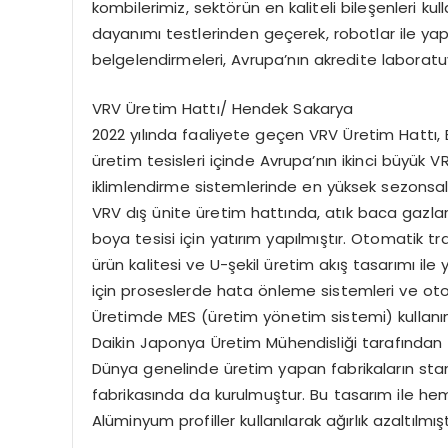
kombilerimiz, sektörün en kaliteli bileşenleri kul
dayanımı testlerinden geçerek, robotlar ile yapı
belgelendirmeleri, Avrupa’nın akredite laboratu
VRV Üretim Hattı/ Hendek Sakarya
2022 yılında faaliyete geçen VRV Üretim Hattı,
üretim tesisleri içinde Avrupa’nın ikinci büyük VR
iklimlendirme sistemlerinde en yüksek sezonsal 
VRV dış ünite üretim hattında, atık baca gazları
boya tesisi için yatırım yapılmıştır. Otomatik t
ürün kalitesi ve U-şekil üretim akış tasarımı ile
için proseslerde hata önleme sistemleri ve oto
Üretimde MES (üretim yönetim sistemi) kullanımı
Daikin Japonya Üretim Mühendisliği tarafından 
Dünya genelinde üretim yapan fabrikaların stan
fabrikasında da kurulmuştur. Bu tasarım ile hem i
Alüminyum profiller kullanılarak ağırlık azaltılmışt