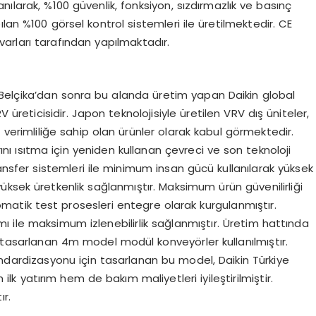
lanılarak, %100 güvenlik, fonksiyon, sızdırmazlık ve basınç
lan %100 görsel kontrol sistemleri ile üretilmektedir. CE
varları tarafından yapılmaktadır.
 Belçika’dan sonra bu alanda üretim yapan Daikin global
V üreticisidir. Japon teknolojisiyle üretilen VRV dış üniteler,
verimliliğe sahip olan ürünler olarak kabul görmektedir.
nı ısıtma için yeniden kullanan çevreci ve son teknoloji
ransfer sistemleri ile minimum insan gücü kullanılarak yüksek
 yüksek üretkenlik sağlanmıştır. Maksimum ürün güvenilirliği
matik test prosesleri entegre olarak kurgulanmıştır.
 ile maksimum izlenebilirlik sağlanmıştır. Üretim hattında
tasarlanan 4m model modül konveyörler kullanılmıştır.
dardizasyonu için tasarlanan bu model, Daikin Türkiye
lk yatırım hem de bakım maliyetleri iyileştirilmiştir.
ır.