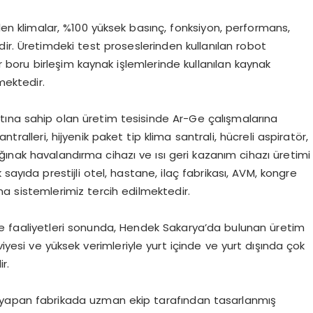
ilen klimalar, %100 yüksek basınç, fonksiyon, performans,
ir. Üretimdeki test proseslerinden kullanılan robot
ır boru birleşim kaynak işlemlerinde kullanılan kaynak
mektedir.
ttına sahip olan üretim tesisinde Ar-Ge çalışmalarına
tralleri, hijyenik paket tip klima santrali, hücreli aspiratör,
ınak havalandırma cihazı ve ısı geri kazanım cihazı üretimi
sayıda prestijli otel, hastane, ilaç fabrikası, AVM, kongre
a sistemlerimiz tercih edilmektedir.
e faaliyetleri sonunda, Hendek Sakarya’da bulunan üretim
viyesi ve yüksek verimleriyle yurt içinde ve yurt dışında çok
r.
 yapan fabrikada uzman ekip tarafından tasarlanmış