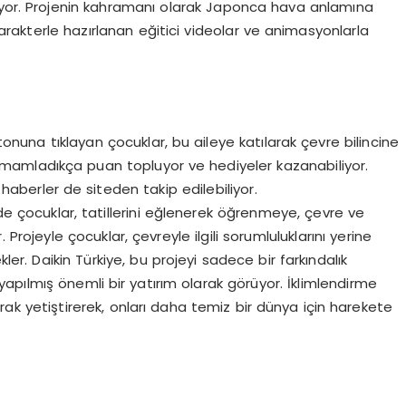
nuyor. Projenin kahramanı olarak Japonca hava anlamına
 karakterle hazırlanan eğitici videolar ve animasyonlarla
nuna tıklayan çocuklar, bu aileye katılarak çevre bilincine
tamamladıkça puan topluyor ve hediyeler kazanabiliyor.
 haberler de siteden takip edilebiliyor.
 çocuklar, tatillerini eğlenerek öğrenmeye, çevre ve
rojeyle çocuklar, çevreyle ilgili sorumluluklarını yerine
ler. Daikin Türkiye, bu projeyi sadece bir farkındalık
pılmış önemli bir yatırım olarak görüyor. İklimlendirme
arak yetiştirerek, onları daha temiz bir dünya için harekete