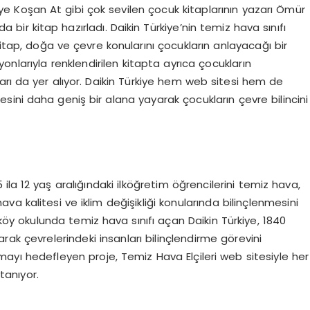
ye Koşan At gibi çok sevilen çocuk kitaplarının yazarı Ömür
 bir kitap hazırladı. Daikin Türkiye’nin temiz hava sınıfı
kitap, doğa ve çevre konularını çocukların anlayacağı bir
syonlarıyla renklendirilen kitapta ayrıca çocukların
aları da yer alıyor. Daikin Türkiye hem web sitesi hem de
jesini daha geniş bir alana yayarak çocukların çevre bilincini
 ila 12 yaş aralığındaki ilköğretim öğrencilerini temiz hava,
ava kalitesi ve iklim değişikliği konularında bilinçlenmesini
y okulunda temiz hava sınıfı açan Daikin Türkiye, 1840
arak çevrelerindeki insanları bilinçlendirme görevini
şmayı hedefleyen proje, Temiz Hava Elçileri web sitesiyle her
tanıyor.