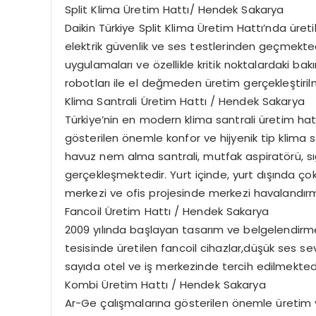
Split Klima Üretim Hattı/ Hendek Sakarya
Daikin Türkiye Split Klima Üretim Hattı’nda üret
elektrik güvenlik ve ses testlerinden geçmekted
uygulamaları ve özellikle kritik noktalardaki bak
robotları ile el değmeden üretim gerçekleştiril
Klima Santrali Üretim Hattı / Hendek Sakarya
Türkiye’nin en modern klima santrali üretim ha
gösterilen önemle konfor ve hijyenik tip klima san
havuz nem alma santrali, mutfak aspiratörü, sığ
gerçekleşmektedir. Yurt içinde, yurt dışında çok 
merkezi ve ofis projesinde merkezi havalandırm
Fancoil Üretim Hattı / Hendek Sakarya
2009 yılında başlayan tasarım ve belgelendirm
tesisinde üretilen fancoil cihazlar,düşük ses se
sayıda otel ve iş merkezinde tercih edilmektedi
Kombi Üretim Hattı / Hendek Sakarya
Ar-Ge çalışmalarına gösterilen önemle üretim