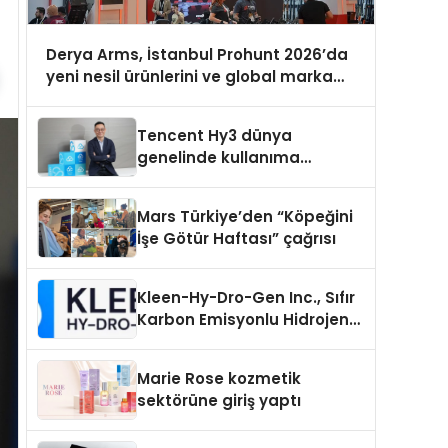
Derya Arms, İstanbul Prohunt 2026’da
yeni nesil ürünlerini ve global marka
vizyonunu sergiledi
Tencent Hy3 dünya
genelinde kullanıma
sunuldu
Mars Türkiye’den “Köpeğini
İşe Götür Haftası” çağrısı
Kleen-Hy-Dro-Gen Inc., Sıfır
Karbon Emisyonlu Hidrojen
Isıtma Teknolojisinde ISO ve
TSSA Düzenleyici Onaylarını
Marie Rose kozmetik
Aldı
sektörüne giriş yaptı