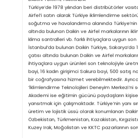
Türkiye’de 1978 yılından beri distribütörler vasıt
Airfel’i satın alarak Türkiye iklimlendirme sektör
soğutma ve havalandırma alanında Türkiye’nin en
altında bulunan Daikin ve Airfel markalarının ikl
klima santralleri vb. farklı ihtiyaçlara uygun son
İstanbul’da bulunan Daikin Türkiye, Sakarya’da 
çatısı altında bulunan Daikin ve Airfel markalarını
ihtiyaçlara uygun ürünleri son teknolojiyle üret
bayi, 16 kadın girişimci Sakura bayi, 500 satış no
bir coğrafyasına hizmet verebilmektedir. Ayrıca
‘İklimlendirme Teknolojileri Deneyim Merkezi’ni 
Akademi ise eğitimin gücünü paydaşların kişise
yansıtmak için çalışmaktadır. Türkiye’nin yanı 
üretim ve lojistik üssü olarak konumlanan Daiki
Özbekistan, Türkmenistan, Kazakistan, Kırgızist
Kuzey Irak, Moğolistan ve KKTC pazarlarının so