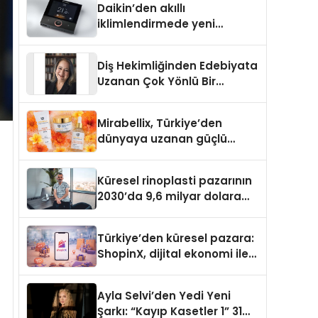
Daikin’den akıllı
iklimlendirmede yeni
dönem: Madoka Plus
Türkiye’de
Diş Hekimliğinden Edebiyata
Uzanan Çok Yönlü Bir
Yaşam: Yeşim Şahin Yaman
Mirabellix, Türkiye’den
dünyaya uzanan güçlü
büyümesini sürdürüyor
Küresel rinoplasti pazarının
2030’da 9,6 milyar dolara
ulaşması bekleniyor
Türkiye’den küresel pazara:
ShopinX, dijital ekonomi ile
gerçek dünya alışverişini bir
araya getirmeyi hedefliyor
Ayla Selvi’den Yedi Yeni
Şarkı: “Kayıp Kasetler 1” 31