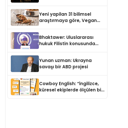
Temmuz’da Yayımlandı
Yeni yapilan 31 bilimsel
araştırmaya göre, Vegan
Köpek Maması ve Vegan
Kedi Mamasının İyi
Bhaktawer: Uluslararası
Sindirildiğini Ortaya Koydu
hukuk Filistin konusunda
çifte standart uyguluyor
Yunan uzman: Ukrayna
savaşı bir ABD projesi
Cowboy English: “İngilizce,
küresel ekiplerde ölçülen bir
iş yetkinliğine dönüşüyor”