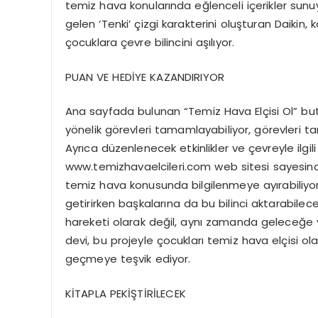
temiz hava konularında eğlenceli içerikler su
gelen ‘Tenki’ çizgi karakterini oluşturan Daikin,
çocuklara çevre bilincini aşılıyor.
PUAN VE HEDİYE KAZANDIRIYOR
Ana sayfada bulunan “Temiz Hava Elçisi Ol” buto
yönelik görevleri tamamlayabiliyor, görevleri 
Ayrıca düzenlenecek etkinlikler ve çevreyle ilgili
www.temizhavaelcileri.com web sitesi sayesinde
temiz hava konusunda bilgilenmeye ayırabiliyor. P
getirirken başkalarına da bu bilinci aktarabilecek
hareketi olarak değil, aynı zamanda geleceğe ya
devi, bu projeyle çocukları temiz hava elçisi ol
geçmeye teşvik ediyor.
KİTAPLA PEKİŞTİRİLECEK