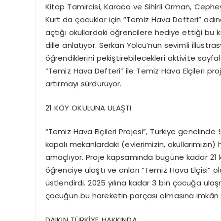
Kitap Tamircisi, Karaca ve Sihirli Orman, Cephe
Kurt da çocuklar için “Temiz Hava Defteri” adında
açtığı okullardaki öğrencilere hediye ettiği bu 
dille anlatıyor. Serkan Yolcu’nun sevimli illüstra
öğrendiklerini pekiştirebilecekleri aktivite sayf
“Temiz Hava Defteri” ile Temiz Hava Elçileri pro
artırmayı sürdürüyor.
21 KÖY OKULUNA ULAŞTI
“Temiz Hava Elçileri Projesi”, Türkiye genelinde 5
kapalı mekanlardaki (evlerimizin, okullarımızın) h
amaçlıyor. Proje kapsamında bugüne kadar 21 kö
öğrenciye ulaştı ve onları “Temiz Hava Elçisi” ol
üstlendirdi. 2025 yılına kadar 3 bin çocuğa ula
çocuğun bu hareketin parçası olmasına imkân 
DAIKIN TÜRKİYE HAKKINDA