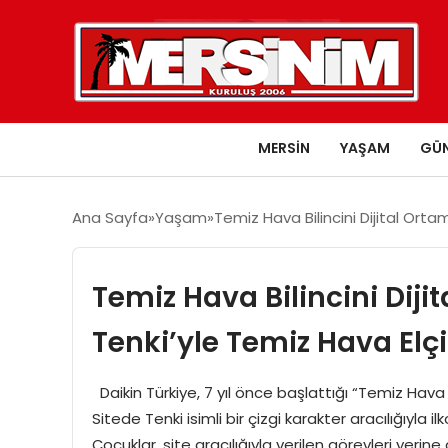
MERSIN
YAŞAM
GÜ
Ana Sayfa
Yaşam
Temiz Hava Bilincini Dijital Ort
Temiz Hava Bilincini Diji
Tenki’yle Temiz Hava Elç
Daikin Türkiye, 7 yıl önce başlattığı “Temiz Hava El
Sitede Tenki isimli bir çizgi karakter aracılığıyla i
Çocuklar, site aracılığıyla verilen görevleri yeri