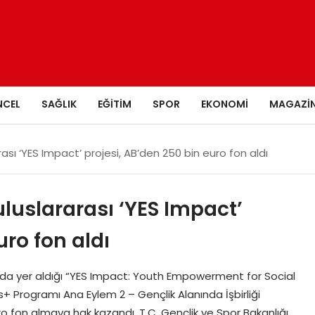
NCEL
SAĞLIK
EĞITIM
SPOR
EKONOMI
MAGAZI
ası ‘YES Impact’ projesi, AB’den 250 bin euro fon aldı
luslararası ‘YES Impact’
uro fon aldı
nda yer aldığı “YES Impact: Youth Empowerment for Social
s+ Programı Ana Eylem 2 – Gençlik Alanında İşbirliği
o fon almaya hak kazandı. T.C. Gençlik ve Spor Bakanlığı