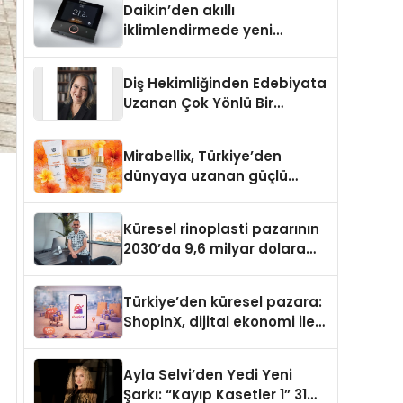
Daikin’den akıllı
iklimlendirmede yeni
dönem: Madoka Plus
Türkiye’de
Diş Hekimliğinden Edebiyata
Uzanan Çok Yönlü Bir
Yaşam: Yeşim Şahin Yaman
Mirabellix, Türkiye’den
dünyaya uzanan güçlü
büyümesini sürdürüyor
Küresel rinoplasti pazarının
2030’da 9,6 milyar dolara
ulaşması bekleniyor
Türkiye’den küresel pazara:
ShopinX, dijital ekonomi ile
gerçek dünya alışverişini bir
araya getirmeyi hedefliyor
Ayla Selvi’den Yedi Yeni
Şarkı: “Kayıp Kasetler 1” 31