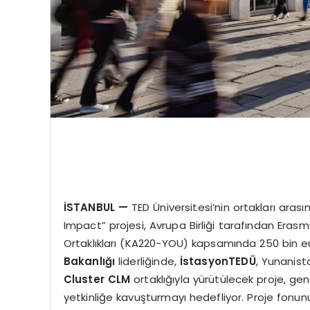
İSTANBUL
—
TED Üniversitesi’nin ortakları ara
Impact” projesi, Avrupa Birliği tarafından Eras
Ortaklıkları (KA220-YOU) kapsamında 250 bin 
Bakanlığı
liderliğinde,
İstasyonTED
Ü
, Yunanis
Cluster CLM
ortaklığıyla yürütülecek proje, genç
yetkinliğe kavuşturmayı hedefliyor. Proje fonun