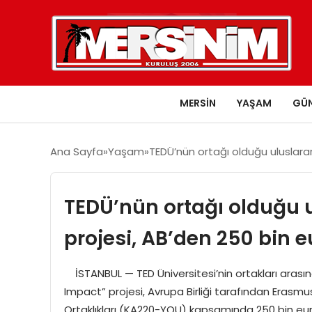
MERSIN
YAŞAM
GÜ
Ana Sayfa
Yaşam
TEDÜ’nün ortağı olduğu uluslarar
TEDÜ’nün ortağı olduğu u
projesi, AB’den 250 bin e
İSTANBUL — TED Üniversitesi’nin ortakları arası
Impact” projesi, Avrupa Birliği tarafından Erasmu
Ortaklıkları (KA220-YOU) kapsamında 250 bin eur