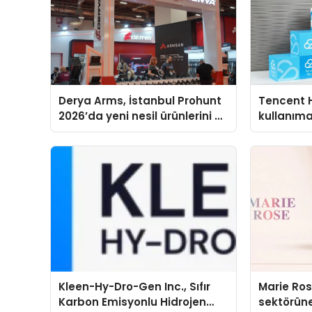
Derya Arms, İstanbul Prohunt
Tencent 
2026’da yeni nesil ürünlerini ve
kullanım
global marka vizyonunu
sergiledi
Kleen-Hy-Dro-Gen Inc., Sıfır
Marie Ro
Karbon Emisyonlu Hidrojen
sektörüne