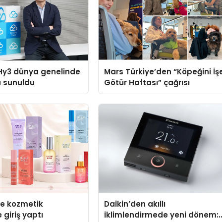
Hy3 dünya genelinde
Mars Türkiye’den “Köpeğini İş
a sunuldu
Götür Haftası” çağrısı
se kozmetik
Daikin’den akıllı
 giriş yaptı
iklimlendirmede yeni dönem: