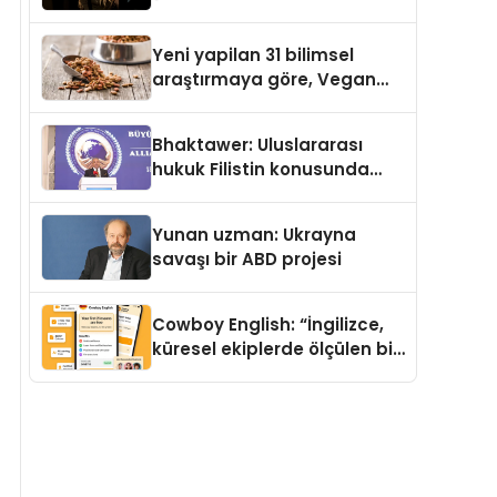
Temmuz’da Yayımlandı
Yeni yapilan 31 bilimsel
araştırmaya göre, Vegan
Köpek Maması ve Vegan
Kedi Mamasının İyi
Bhaktawer: Uluslararası
Sindirildiğini Ortaya Koydu
hukuk Filistin konusunda
çifte standart uyguluyor
Yunan uzman: Ukrayna
savaşı bir ABD projesi
Cowboy English: “İngilizce,
küresel ekiplerde ölçülen bir
iş yetkinliğine dönüşüyor”