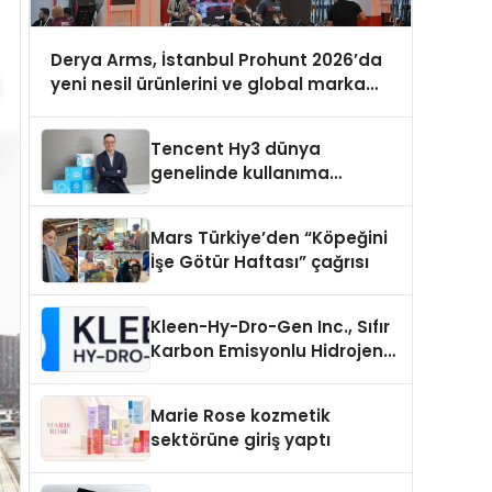
Derya Arms, İstanbul Prohunt 2026’da
yeni nesil ürünlerini ve global marka
vizyonunu sergiledi
Tencent Hy3 dünya
genelinde kullanıma
sunuldu
Mars Türkiye’den “Köpeğini
İşe Götür Haftası” çağrısı
Kleen-Hy-Dro-Gen Inc., Sıfır
Karbon Emisyonlu Hidrojen
Isıtma Teknolojisinde ISO ve
TSSA Düzenleyici Onaylarını
Marie Rose kozmetik
Aldı
sektörüne giriş yaptı