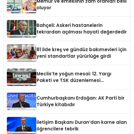
Memur ve emeklinin zam oranları belli
oluyor
Bahçeli: Askeri hastanelerin
tekrardan açılması hayati değerdedir
81 ilde kreş ve gündüz bakımevleri için
yeni standartlar yürürlüğe girdi
Meclis’te yoğun mesai: 12. Yargı
Paketi ve TSK düzenlemesi
gündemde
Cumhurbaşkanı Erdoğan: AK Parti bir
Türkiye kitabıdır
İletişim Başkanı Duran’dan karne alan
öğrencilere tebrik