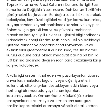
Toprak Koruma ve Arazi Kullanımı Kanunu ile İlgili Bazı
Kanunlarda Değişiklik Yapılmasına Dair Kanun Teklifi’nin
görüşmeleri başlayacak. Bu doğrultuda, il özel idareleri,
belediyeler, köy tüzel kişilikleri ve diğer kamu kurumları,
su yapılarından kaynaklanabilecek kazaları ve kayıpları
önlemek için gerekli koruyucu güvenlik tedbirlerini
alacak ve konuyla ilgili Devlet Su İşleri’ni bilgilendirecek.
Hidroelektrik enerji üretim tesislerinin, DSİ’nin belirlediği
işletme talimat ve programlarına uymaması veya
eksikliklerini gidermemesi durumunda, tesisin hidrolik
kurulu gücüne bağlı olarak megavat başına 50 bin ila
100 bin lira arasında değişen idari para cezalarıyla karşı
karşıya kalabilecek.
Alkollü içki üreten, ithal eden ve pazarlayanlar, ticaret
unvanları, markaları, logoları veya diğer işaretleri
kullanarak alkollü içkileri destekleyen etkinliklere veya
herhangi bir mecrada yayınlanan içeriklere
katılamayacaklar. Orman Genel Müdürlüğü, karbon
emisyonlarını azaltmaya ve ormanların sera gazı
emilim kapasitelerini artırmaya yönelik olarak karbon