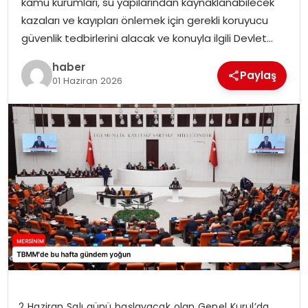
kamu kurumları, su yapılarından kaynaklanabilecek
EKONOMI
kazaları ve kayıpları önlemek için gerekli koruyucu
güvenlik tedbirlerini alacak ve konuyla ilgili Devlet…
MAGAZIN
haber
Paylaş
DÜNYA
01 Haziran 2026
OTOMOBIL
2 Haziran Salı günü başlayacak olan Genel Kurul’da,