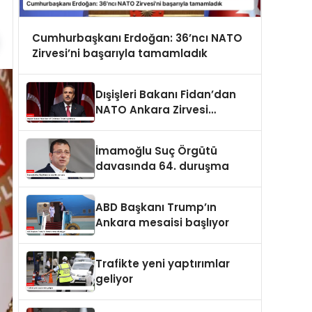
Cumhurbaşkanı Erdoğan: 36’ncı NATO
Zirvesi’ni başarıyla tamamladık
Dışişleri Bakanı Fidan’dan
NATO Ankara Zirvesi
açıklaması
İmamoğlu Suç Örgütü
davasında 64. duruşma
ABD Başkanı Trump’ın
Ankara mesaisi başlıyor
Trafikte yeni yaptırımlar
geliyor