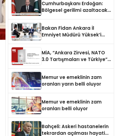
Cumhurbaşkanı Erdoğan:
Bölgesel gerilimi azaltacak
her adımı destekliyoruz
Bakan Fidan Ankara İl
Emniyet Müdürü Yüksek’i
kabul etti
MİA, “Ankara Zirvesi, NATO
3.0 Tartışmaları ve Türkiye”
raporunu yayımladı
Memur ve emeklinin zam
oranları yarın belli oluyor
Memur ve emeklinin zam
oranları belli oluyor
Bahçeli: Askeri hastanelerin
tekrardan açılması hayati