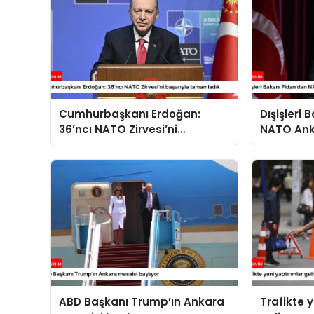
Cumhurbaşkanı Erdoğan:
Dışişleri
36’ncı NATO Zirvesi’ni
NATO Ank
başarıyla tamamladık
açıklama
ABD Başkanı Trump’ın Ankara
Trafikte 