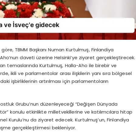
a göre, TBMM Başkanı Numan Kurtulmuş, Finlandiya
ho’nun daveti üzerine Helsinki’ye ziyaret gerçekleştirecek.
n temaslarında Kurtulmuş, Halla-Aho ile birebir ve
 ikili ve parlamentolar arası ilişkilerin yanı sıra bölgesel
aki işbirliklerinin artırılması için parlamentoların
ı Dostluk Grubu’nun düzenleyeceği “Değişen Dünyada
ktör” konulu etkinlikte milletvekillerine ve katılımcılara hitap
l Kurulu’nu da ziyaret edecek. Kurtulmuş’un, Finlandiya
şme gerçekleştirmesi bekleniyor.