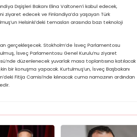
andiya Dışişleri Bakanı Elina Valtonen’i kabul edecek,
ni ziyaret edecek ve Finlandiya’da yaşayan Türk
lmuş’un Helsinki’deki temasları arasında bazı teknoloji
ından gerçekleşecek. Stokholm’de İsveç Parlamentosu
tulmuş, İsveç Parlamentosu Genel Kurulu’nu ziyaret
titüsü’nde düzenlenecek yuvarlak masa toplantısına katılacak
işkin bir konuşma yapacak. Kurtulmuş’un, İsveç Başbakanı
lm’deki Fitija Camisi’nde kılınacak cuma namazının ardından
dir.