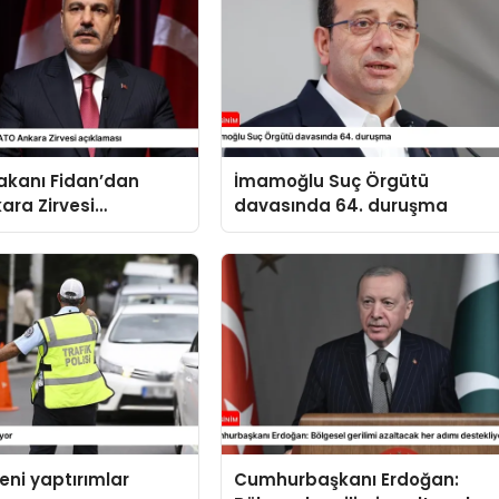
 Bakanı Fidan’dan
İmamoğlu Suç Örgütü
ara Zirvesi
davasında 64. duruşma
sı
yeni yaptırımlar
Cumhurbaşkanı Erdoğan: