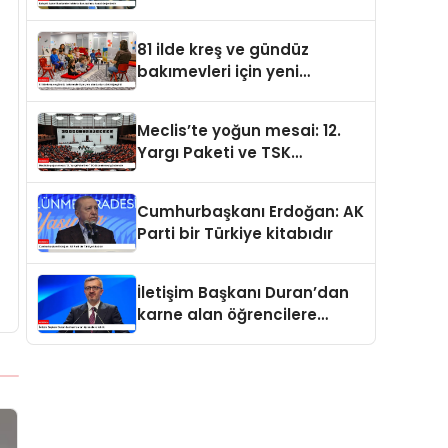
değerdedir
81 ilde kreş ve gündüz
bakımevleri için yeni
standartlar yürürlüğe girdi
Meclis’te yoğun mesai: 12.
Yargı Paketi ve TSK
düzenlemesi gündemde
Cumhurbaşkanı Erdoğan: AK
Parti bir Türkiye kitabıdır
İletişim Başkanı Duran’dan
karne alan öğrencilere
tebrik