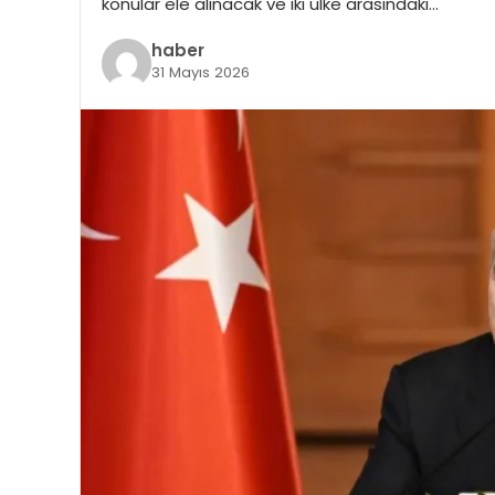
konular ele alınacak ve iki ülke arasındaki…
haber
31 Mayıs 2026