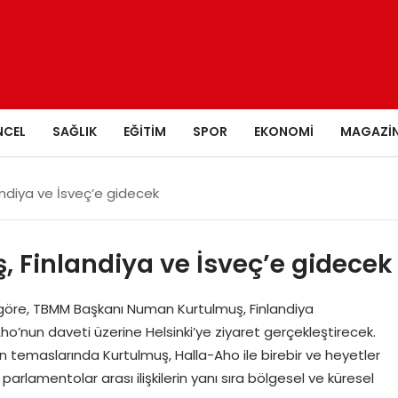
NCEL
SAĞLIK
EĞITIM
SPOR
EKONOMI
MAGAZI
ndiya ve İsveç’e gidecek
 Finlandiya ve İsveç’e gidecek
göre, TBMM Başkanı Numan Kurtulmuş, Finlandiya
’nun daveti üzerine Helsinki’ye ziyaret gerçekleştirecek.
 temaslarında Kurtulmuş, Halla-Aho ile birebir ve heyetler
arlamentolar arası ilişkilerin yanı sıra bölgesel ve küresel