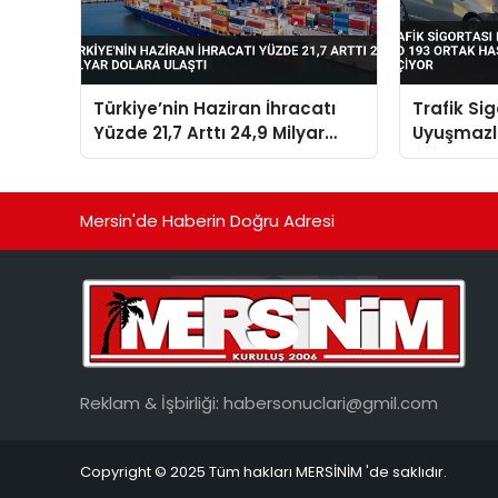
Türkiye’nin Haziran İhracatı
Trafik Si
Yüzde 21,7 Arttı 24,9 Milyar
Uyuşmazlık
Dolara Ulaştı
Ortak Has
Faaliyete
Mersin'de Haberin Doğru Adresi
Reklam & İşbirliği:
habersonuclari@gmil.com
Copyright © 2025 Tüm hakları MERSİNİM 'de saklıdır.