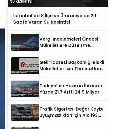
İstanbul’da 8 İlçe ve Ümraniye’de 20
Saate Varan Su Kesintisi
Vergi İncelemeleri Öncesi
Mükelleflere Düzeltme
İmkanı
Gelir İdaresi Başkanlığı Riskli
Mükellefler İçin Teminatları 5
Katına Çıkardı
Türkiye’nin Haziran İhracatı
Yüzde 21,7 Arttı 24,9 Milyar
Dolara Ulaştı
Trafik Sigortası Değer Kaybı
Uyuşmazlıkları İçin Alo 193
Ortak Hasar İhbar Merkezi
Faaliyete Geçiyor