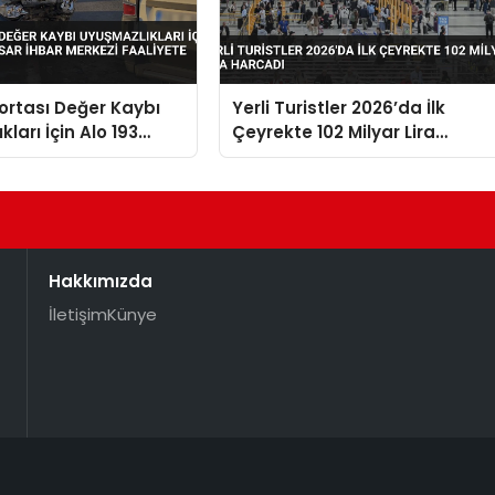
gortası Değer Kaybı
Yerli Turistler 2026’da İlk
ları İçin Alo 193
Çeyrekte 102 Milyar Lira
ar İhbar Merkezi
Harcadı
 Geçiyor
Hakkımızda
İletişim
Künye