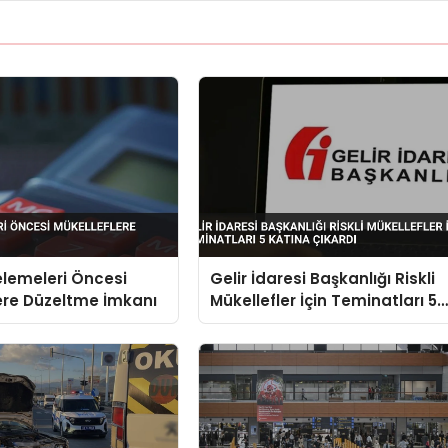
elemeleri Öncesi
Gelir İdaresi Başkanlığı Riskli
ere Düzeltme İmkanı
Mükellefler İçin Teminatları 5
Katına Çıkardı