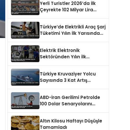
Yerli Turistler 2026’da İlk
Çeyrekte 102 Milyar Lira
Harcadı
Türkiye’de Elektrikli Araç Şarj
Tüketimi Yılın İlk Yarısında
%153,5 Arttı
Elektrik Elektronik
Sektöründen Yılın İlk
Yarısında Rekor İhracat
Türkiye Kruvaziyer Yolcu
Sayısında 3 Kat Artış
Kaydetti
ABD-İran Gerilimi Petrolde
100 Dolar Senaryolarını
Tetikledi
Altın Kilosu Haftayı Düşüşle
Tamamladı