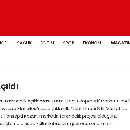
NCEL
SAĞLIK
EĞITIM
SPOR
EKONOMI
MAGAZI
çıldı
 Farkındalık Açıklaması Tarım Kredi Kooperatif Market Genel
tepe Mahallesi’nde açtıkları ilk “Tarım Kredi Sıfır Market”te
 Konsepti Kozan, marketin farkındalık projesi olduğunu
satışta ne ölçüde kullanılabildiğini gösteren önemli bir