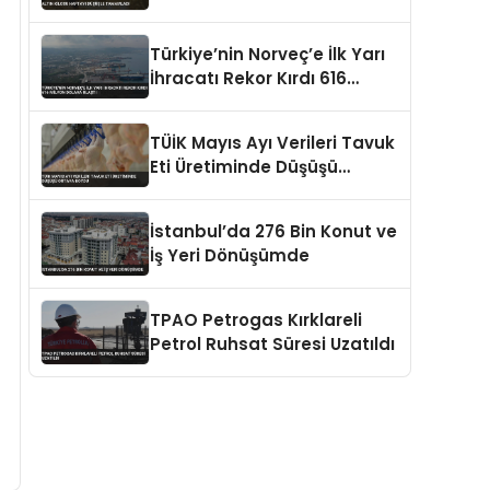
Türkiye’nin Norveç’e İlk Yarı
İhracatı Rekor Kırdı 616
Milyon Dolara Ulaştı
TÜİK Mayıs Ayı Verileri Tavuk
Eti Üretiminde Düşüşü
Ortaya Koydu
İstanbul’da 276 Bin Konut ve
İş Yeri Dönüşümde
TPAO Petrogas Kırklareli
Petrol Ruhsat Süresi Uzatıldı