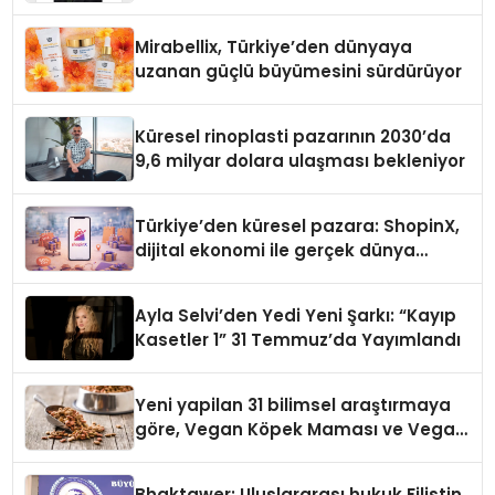
Yaman
Mirabellix, Türkiye’den dünyaya
uzanan güçlü büyümesini sürdürüyor
Küresel rinoplasti pazarının 2030’da
9,6 milyar dolara ulaşması bekleniyor
Türkiye’den küresel pazara: ShopinX,
dijital ekonomi ile gerçek dünya
alışverişini bir araya getirmeyi
hedefliyor
Ayla Selvi’den Yedi Yeni Şarkı: “Kayıp
Kasetler 1” 31 Temmuz’da Yayımlandı
Yeni yapilan 31 bilimsel araştırmaya
göre, Vegan Köpek Maması ve Vegan
Kedi Mamasının İyi Sindirildiğini
Ortaya Koydu
Bhaktawer: Uluslararası hukuk Filistin