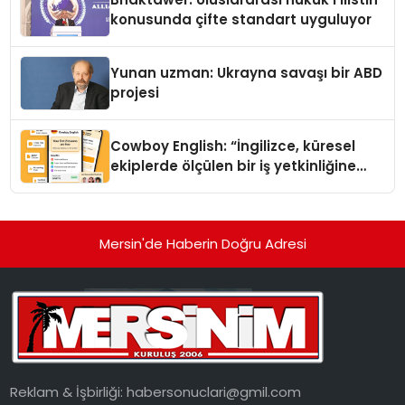
konusunda çifte standart uyguluyor
Yunan uzman: Ukrayna savaşı bir ABD
projesi
Cowboy English: “İngilizce, küresel
ekiplerde ölçülen bir iş yetkinliğine
dönüşüyor”
Mersin'de Haberin Doğru Adresi
Reklam & İşbirliği:
habersonuclari@gmil.com