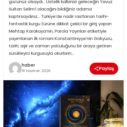
gücünüz olsaydı… Üstelik kalbinizi geleceğin Yavuz
EKONOMI
Sultan Selim’i olacağını bildiğiniz adama
kaptırsaydınız… Türkiye’de nadir rastlanan tarihi-
MAGAZIN
fantastik kurgu türüne dikkat çekici bir giriş yapan
Mehtap Karakaya’nın, Parola Yayınları etiketiyle
DÜNYA
yayımlanan ilk romanı Konstantiniyye’nin Gökyüzü,
tarih, aşk ve zaman yolculuğunu bir araya getiren
OTOMOBIL
sürükleyici kurgusuyla okurların…
haber
Paylaş
16 Haziran 2026