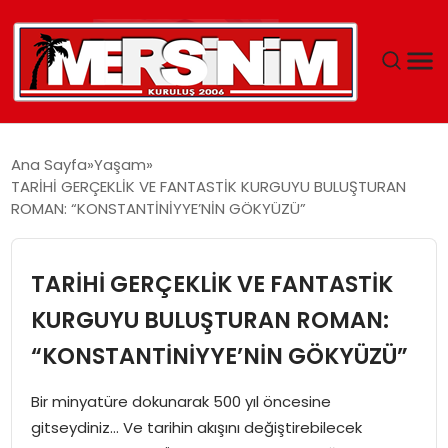
MERSIN
Ana Sayfa
Yaşam
TARİHİ GERÇEKLİK VE FANTASTİK KURGUYU BULUŞTURAN
YAŞAM
ROMAN: “KONSTANTİNİYYE’NİN GÖKYÜZÜ”
GÜNCEL
TARİHİ GERÇEKLİK VE FANTASTİK
SAĞLIK
KURGUYU BULUŞTURAN ROMAN:
“KONSTANTİNİYYE’NİN GÖKYÜZÜ”
EĞITIM
Bir minyatüre dokunarak 500 yıl öncesine
SPOR
gitseydiniz… Ve tarihin akışını değiştirebilecek