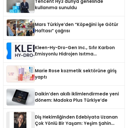
Tencent Hy3 dünya genelinde
kullanıma sunuldu
Mars Türkiye’den “Köpeğini İşe Götür
Haftası” çağrısı
Kleen-Hy-Dro-Gen Inc., Sıfır Karbon
Emisyonlu Hidrojen Isıtma
Teknolojisinde ISO ve TSSA
Düzenleyici Onaylarını Aldı
Marie Rose kozmetik sektörüne giriş
yaptı
Daikin’den akıllı iklimlendirmede yeni
dönem: Madoka Plus Türkiye’de
Diş Hekimliğinden Edebiyata Uzanan
Çok Yönlü Bir Yaşam: Yeşim Şahin