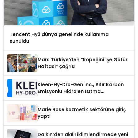
Tencent Hy3 dünya genelinde kullanıma
sunuldu
Mars Türkiye’den “Köpeğini İşe Götür
Haftası” çağrısı
Kleen-Hy-Dro-Gen Inc., Sıfır Karbon
Emisyonlu Hidrojen Isıtma
Teknolojisinde ISO ve TSSA
Düzenleyici Onaylarını Aldı
Marie Rose kozmetik sektörüne giriş
yaptı
Daikin’den akıllı iklimlendirmede yeni