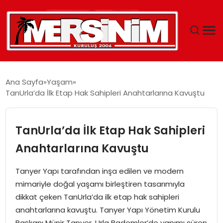
MERSIN
Ana Sayfa
Yaşam
TanUrla’da İlk Etap Hak Sahipleri Anahtarlarına Kavuştu
YAŞAM
GÜNCEL
TanUrla’da İlk Etap Hak Sahipleri
Anahtarlarına Kavuştu
SAĞLIK
Tanyer Yapı tarafından inşa edilen ve modern
EĞITIM
mimariyle doğal yaşamı birleştiren tasarımıyla
dikkat çeken TanUrla’da ilk etap hak sahipleri
SPOR
anahtarlarına kavuştu. Tanyer Yapı Yönetim Kurulu
Başkanı Münir Tanyer, Urla Bademler’de yapımı süren