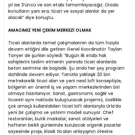
yıl ise 3’üncü ve son etabı tamamlayacağız. Orada
konutların yanı sıra; ticari ve sosyal alanlar da yer
alacak” diye konuştu.
AMACIMIZ YENİ ÇEKİM MERKEZİ OLMAK
Ticari alanlarda temel çalışmalarının da tüm hızıyla
devam ettiğini dile getiren Genel Koordinatör Taylan
Tanyer de şunları söyledi: “Bugün ilk etabı hak
sahiplerini teslim etmenin yanında ticari alanlarda
beton serimine de başladık. Şu anda her şey program
dahilinde devam ediyor. TanUrla yaklaşık 20 bin
metrekarelik ticari alan ve yeni nesil loft konseptiyle,
bölgenin en önemli iş ve yaşam merkezlerinden biri
olmaya hazırlanıyor. Sanat, gastronomi, sağlık ve
ticareti aynı noktada buluşturacak projemiz, özellikle
çok amaçlı kullanılabilen ticari loft alanlarıyla Urla’da
yeni bir çalışma ve yatırım modeli sunuyor. Chef
restoranları, butik markalar, sanat atölyeleri ve
haftanın belirli günlerinde kurulacak organik pazarlar
sayesinde proje, klasik ticalan anlayışının ötesine