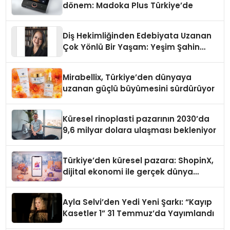
dönem: Madoka Plus Türkiye’de
Diş Hekimliğinden Edebiyata Uzanan
Çok Yönlü Bir Yaşam: Yeşim Şahin
Yaman
Mirabellix, Türkiye’den dünyaya
uzanan güçlü büyümesini sürdürüyor
Küresel rinoplasti pazarının 2030’da
9,6 milyar dolara ulaşması bekleniyor
Türkiye’den küresel pazara: ShopinX,
dijital ekonomi ile gerçek dünya
alışverişini bir araya getirmeyi
hedefliyor
Ayla Selvi’den Yedi Yeni Şarkı: “Kayıp
Kasetler 1” 31 Temmuz’da Yayımlandı