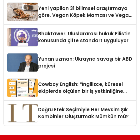
Yeni yapilan 31 bilimsel araştırmaya
göre, Vegan Köpek Maması ve Vegan
Kedi Mamasının İyi Sindirildiğini
Ortaya Koydu
Bhaktawer: Uluslararası hukuk Filistin
konusunda çifte standart uyguluyor
Yunan uzman: Ukrayna savaşı bir ABD
projesi
Cowboy English: “İngilizce, küresel
ekiplerde ölçülen bir iş yetkinliğine
dönüşüyor”
Doğru Etek Seçimiyle Her Mevsim Şık
Kombinler Oluşturmak Mümkün mü?