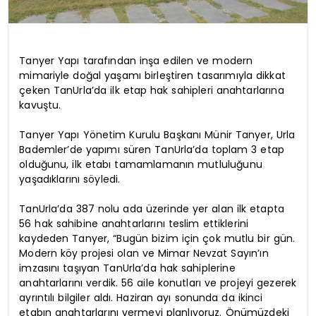
Tanyer Yapı tarafından inşa edilen ve modern
mimariyle doğal yaşamı birleştiren tasarımıyla dikkat
çeken TanUrla’da ilk etap hak sahipleri anahtarlarına
kavuştu.
Tanyer Yapı Yönetim Kurulu Başkanı Münir Tanyer, Urla
Bademler’de yapımı süren TanUrla’da toplam 3 etap
olduğunu, ilk etabı tamamlamanın mutluluğunu
yaşadıklarını söyledi.
TanUrla’da 387 nolu ada üzerinde yer alan ilk etapta
56 hak sahibine anahtarlarını teslim ettiklerini
kaydeden Tanyer, “Bugün bizim için çok mutlu bir gün.
Modern köy projesi olan ve Mimar Nevzat Sayın’ın
imzasını taşıyan TanUrla’da hak sahiplerine
anahtarlarını verdik. 56 aile konutları ve projeyi gezerek
ayrıntılı bilgiler aldı. Haziran ayı sonunda da ikinci
etabın anahtarlarını vermeyi planlıyoruz. Önümüzdeki