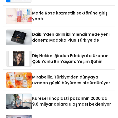
Teknolojisinde ISO ve TSSA
Düzenleyici Onaylarını Aldı
Marie Rose kozmetik sektörüne giriş
yaptı
Daikin’den akıllı iklimlendirmede yeni
dönem: Madoka Plus Türkiye’de
Diş Hekimliğinden Edebiyata Uzanan
Çok Yönlü Bir Yaşam: Yeşim Şahin
Yaman
Mirabellix, Türkiye’den dünyaya
uzanan güçlü büyümesini sürdürüyor
Küresel rinoplasti pazarının 2030’da
9,6 milyar dolara ulaşması bekleniyor