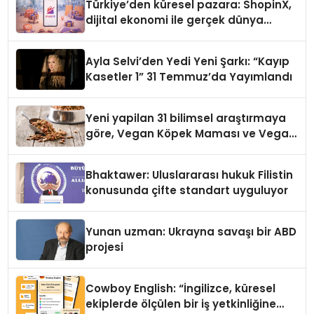
Türkiye’den küresel pazara: ShopinX,
dijital ekonomi ile gerçek dünya
alışverişini bir araya getirmeyi
hedefliyor
Ayla Selvi’den Yedi Yeni Şarkı: “Kayıp
Kasetler 1” 31 Temmuz’da Yayımlandı
Yeni yapilan 31 bilimsel araştırmaya
göre, Vegan Köpek Maması ve Vegan
Kedi Mamasının İyi Sindirildiğini
Ortaya Koydu
Bhaktawer: Uluslararası hukuk Filistin
konusunda çifte standart uyguluyor
Yunan uzman: Ukrayna savaşı bir ABD
projesi
Cowboy English: “İngilizce, küresel
ekiplerde ölçülen bir iş yetkinliğine