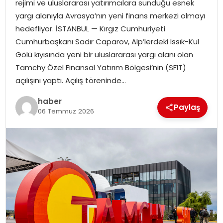
rejimi ve uluslararası yatırımcılara sunduğu esnek
EKONOMI
yargı alanıyla Avrasya’nın yeni finans merkezi olmayı
hedefliyor. İSTANBUL — Kırgız Cumhuriyeti
MAGAZIN
Cumhurbaşkanı Sadır Caparov, Alp’lerdeki Issık-Kul
Gölü kıyısında yeni bir uluslararası yargı alanı olan
DÜNYA
Tamchy Özel Finansal Yatırım Bölgesi’nin (SFIT)
açılışını yaptı. Açılış töreninde…
OTOMOBIL
haber
Paylaş
06 Temmuz 2026