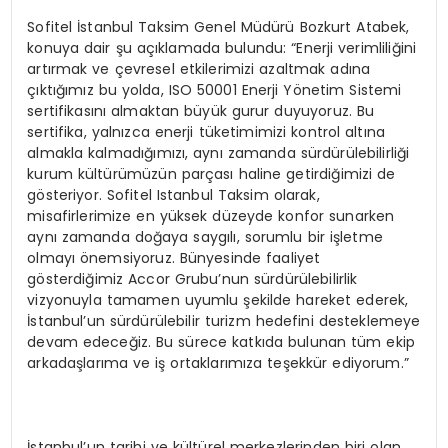
Sofitel İstanbul Taksim Genel Müdürü Bozkurt Atabek,
konuya dair şu açıklamada bulundu: “Enerji verimliliğini
artırmak ve çevresel etkilerimizi azaltmak adına
çıktığımız bu yolda, ISO 50001 Enerji Yönetim Sistemi
sertifikasını almaktan büyük gurur duyuyoruz. Bu
sertifika, yalnızca enerji tüketimimizi kontrol altına
almakla kalmadığımızı, aynı zamanda sürdürülebilirliği
kurum kültürümüzün parçası haline getirdiğimizi de
gösteriyor. Sofitel Istanbul Taksim olarak,
misafirlerimize en yüksek düzeyde konfor sunarken
aynı zamanda doğaya saygılı, sorumlu bir işletme
olmayı önemsiyoruz. Bünyesinde faaliyet
gösterdiğimiz Accor Grubu’nun sürdürülebilirlik
vizyonuyla tamamen uyumlu şekilde hareket ederek,
İstanbul’un sürdürülebilir turizm hedefini desteklemeye
devam edeceğiz. Bu sürece katkıda bulunan tüm ekip
arkadaşlarıma ve iş ortaklarımıza teşekkür ediyorum.”
İstanbul’un tarihi ve kültürel merkezlerinden biri olan