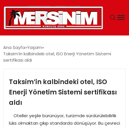
MERSIN
Ana Sayfa
Yaşam
Taksim’in kalbindeki otel, ISO Enerji Yönetim Sistemi
YAŞAM
sertifikası aldı
GÜNCEL
Taksim’in kalbindeki otel, ISO
SAĞLIK
Enerji Yönetim Sistemi sertifikası
aldı
EĞITIM
Oteller yeşile bürünüyor, turizmde sürdürülebilirlik
SPOR
lüks olmaktan çıkıp standarda dönüşüyor. Bu çevreci