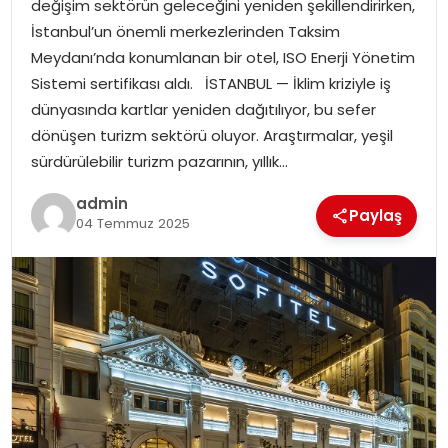
değişim sektörün geleceğini yeniden şekillendirirken,
EKONOMI
İstanbul’un önemli merkezlerinden Taksim
Meydanı’nda konumlanan bir otel, ISO Enerji Yönetim
MAGAZIN
Sistemi sertifikası aldı. İSTANBUL — İklim kriziyle iş
dünyasında kartlar yeniden dağıtılıyor, bu sefer
DÜNYA
dönüşen turizm sektörü oluyor. Araştırmalar, yeşil
sürdürülebilir turizm pazarının, yıllık…
OTOMOBIL
admin
Paylaş
04 Temmuz 2025