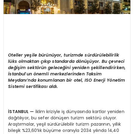
Oteller yeşile bürünüyor, turizmde sürdürülebilirlik
lüks olmaktan çıkıp standarda d
ö
nüşüyor. Bu çevreci
değişim sekt
ö
rün geleceğini yeniden şekillendirirken,
İstanbul
’
un
ö
nemli merkezlerinden Taksim
Meydanı’nda konumlanan bir otel, ISO Enerji Y
ö
netim
Sistemi sertifikası aldı.
İSTANBUL
—
İklim kriziyle iş dünyasında kartlar yeniden
dağıtılıyor, bu sefer dönüşen turizm sektörü oluyor.
Araştırmalar, yeşil sürdürülebilir turizm pazarının, yıllık
bileşik %23,60’lık büyüme oranıyla 2034 yılında 14,40