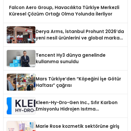
Falcon Aero Group, Havacılıkta Türkiye Merkezli
Küresel Çözüm Ortağı Olma Yolunda İlerliyor
Derya Arms, İstanbul Prohunt 2026’da
yeni nesil ürünlerini ve global marka
vizyonunu sergiledi
Tencent Hy3 dünya genelinde
kullanıma sunuldu
Mars Türkiye’den “Köpeğini İşe Götür
Haftası” çağrısı
Kleen-Hy-Dro-Gen Inc., Sıfır Karbon
Emisyonlu Hidrojen Isıtma
Teknolojisinde ISO ve TSSA
Düzenleyici Onaylarını Aldı
Marie Rose kozmetik sektörüne giriş