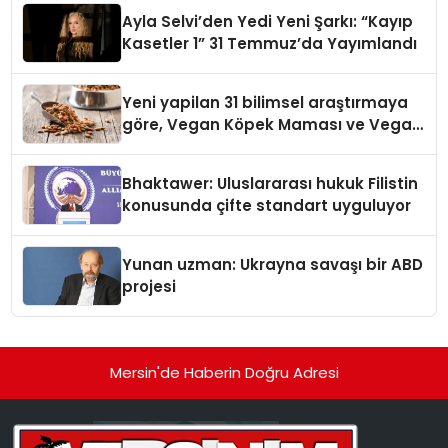
hedefliyor
Ayla Selvi’den Yedi Yeni Şarkı: “Kayıp
Kasetler 1” 31 Temmuz’da Yayımlandı
Yeni yapilan 31 bilimsel araştırmaya
göre, Vegan Köpek Maması ve Vegan
Kedi Mamasının İyi Sindirildiğini
Ortaya Koydu
Bhaktawer: Uluslararası hukuk Filistin
konusunda çifte standart uyguluyor
Yunan uzman: Ukrayna savaşı bir ABD
projesi
Mersin'de Haberin Doğru Adresi