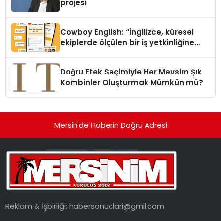
projesi
Cowboy English: “İngilizce, küresel
ekiplerde ölçülen bir iş yetkinliğine
dönüşüyor”
Doğru Etek Seçimiyle Her Mevsim Şık
Kombinler Oluşturmak Mümkün mü?
Mersin'de Haberin Doğru Adresi
Reklam & İşbirliği:
habersonuclari@gmil.com