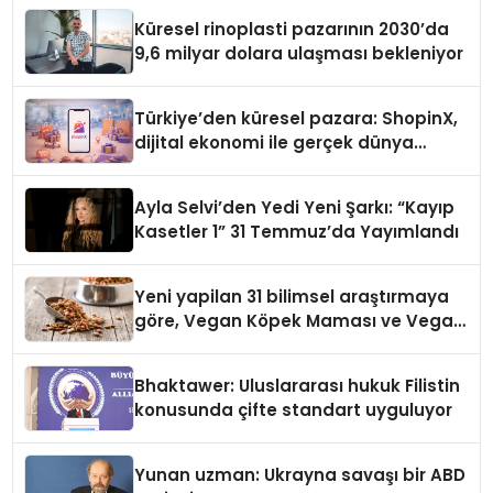
Küresel rinoplasti pazarının 2030’da
9,6 milyar dolara ulaşması bekleniyor
Türkiye’den küresel pazara: ShopinX,
dijital ekonomi ile gerçek dünya
alışverişini bir araya getirmeyi
hedefliyor
Ayla Selvi’den Yedi Yeni Şarkı: “Kayıp
Kasetler 1” 31 Temmuz’da Yayımlandı
Yeni yapilan 31 bilimsel araştırmaya
göre, Vegan Köpek Maması ve Vegan
Kedi Mamasının İyi Sindirildiğini
Ortaya Koydu
Bhaktawer: Uluslararası hukuk Filistin
konusunda çifte standart uyguluyor
Yunan uzman: Ukrayna savaşı bir ABD