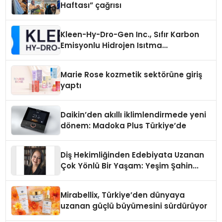
Haftası” çağrısı
Kleen-Hy-Dro-Gen Inc., Sıfır Karbon
Emisyonlu Hidrojen Isıtma
Teknolojisinde ISO ve TSSA
Düzenleyici Onaylarını Aldı
Marie Rose kozmetik sektörüne giriş
yaptı
Daikin’den akıllı iklimlendirmede yeni
dönem: Madoka Plus Türkiye’de
Diş Hekimliğinden Edebiyata Uzanan
Çok Yönlü Bir Yaşam: Yeşim Şahin
Yaman
Mirabellix, Türkiye’den dünyaya
uzanan güçlü büyümesini sürdürüyor