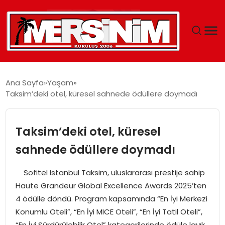
MERSIN
Ana Sayfa
Yaşam
Taksim’deki otel, küresel sahnede ödüllere doymadı
YAŞAM
GÜNCEL
Taksim’deki otel, küresel
sahnede ödüllere doymadı
SAĞLIK
Sofitel Istanbul Taksim, uluslararası prestije sahip
EĞITIM
Haute Grandeur Global Excellence Awards 2025’ten
4 ödülle döndü. Program kapsamında “En İyi Merkezi
SPOR
Konumlu Oteli”, “En İyi MICE Oteli”, “En İyi Tatil Oteli”,
“En İyi Sürdürülebilir Otel” kategorilerinde ödüle layık