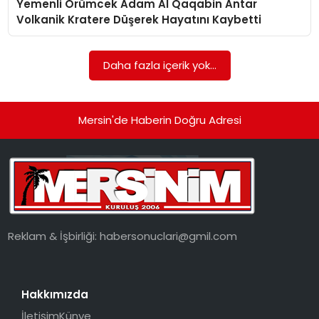
Yemenli Örümcek Adam Al Qaqabin Antar
EKONOMI
Volkanik Kratere Düşerek Hayatını Kaybetti
MAGAZIN
Daha fazla içerik yok...
DÜNYA
OTOMOBIL
Mersin'de Haberin Doğru Adresi
Reklam & İşbirliği:
habersonuclari@gmil.com
Hakkımızda
İletişim
Künye