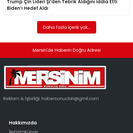
Trump Çin Lideri Şi’den Tebrik Aldığını İddia Etti
EKONOMI
Biden’ı Hedef Aldı
MAGAZIN
Daha fazla içerik yok...
DÜNYA
OTOMOBIL
Mersin'de Haberin Doğru Adresi
Reklam & İşbirliği:
habersonuclari@gmil.com
Hakkımızda
İletişim
Künye