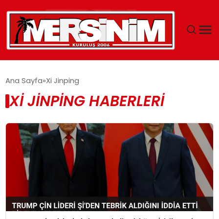
MERSIN
Ana Sayfa
Xi Jinping
XI JINPING HABERLERI
YAŞAM
GÜNCEL
SAĞLIK
EĞITIM
SPOR