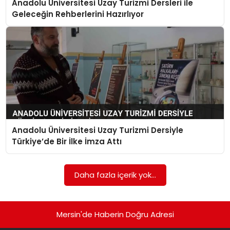
Anadolu Üniversitesi Uzay Turizmi Dersleri ile
EKONOMI
Geleceğin Rehberlerini Hazırlıyor
MAGAZIN
DÜNYA
OTOMOBIL
Anadolu Üniversitesi Uzay Turizmi Dersiyle
Türkiye’de Bir İlke İmza Attı
Daha fazla içerik yok...
Mersin'de Haberin Doğru Adresi