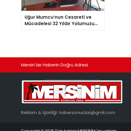
Uğur Mumcu’nun Cesareti ve
Mücadelesi 32 Yıldır Yolumuzu
Aydınlatıyor
Mersin'de Haberin Doğru Adresi
Reklam & İşbirliği:
habersonuclari@gmil.com
Copyright © 2025 Tüm hakları MERSİNİM 'de saklıdır.