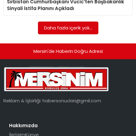
Sırbistan Cumhurbaşkanı Vucic’ten Başbakanlık
EKONOMI
Sinyali İstifa Planını Açıkladı
MAGAZIN
Daha fazla içerik yok...
DÜNYA
OTOMOBIL
Mersin'de Haberin Doğru Adresi
Reklam & İşbirliği:
habersonuclari@gmil.com
Hakkımızda
İletişim
Künye