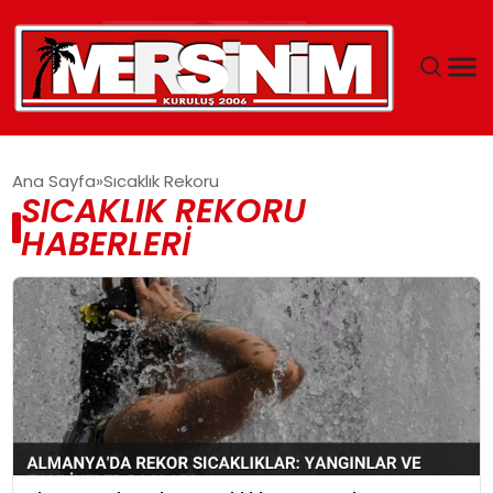
MERSIN
Ana Sayfa
Sıcaklık Rekoru
SICAKLIK REKORU
YAŞAM
HABERLERI
GÜNCEL
SAĞLIK
EĞITIM
SPOR