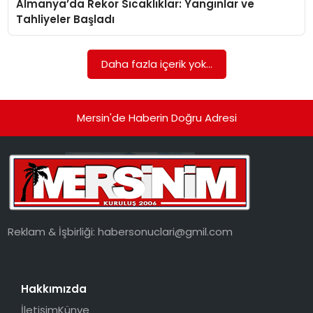
Almanya’da Rekor Sıcaklıklar: Yangınlar ve
EKONOMI
Tahliyeler Başladı
MAGAZIN
Daha fazla içerik yok...
DÜNYA
OTOMOBIL
Mersin'de Haberin Doğru Adresi
Reklam & İşbirliği:
habersonuclari@gmil.com
Hakkımızda
İletişim
Künye