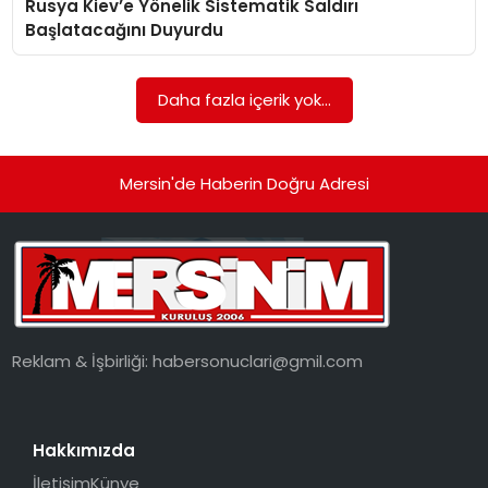
Rusya Kiev’e Yönelik Sistematik Saldırı
EKONOMI
Başlatacağını Duyurdu
MAGAZIN
Daha fazla içerik yok...
DÜNYA
OTOMOBIL
Mersin'de Haberin Doğru Adresi
Reklam & İşbirliği:
habersonuclari@gmil.com
Hakkımızda
İletişim
Künye