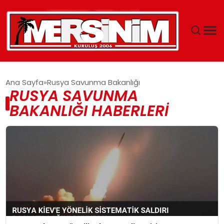
MERSIN
Ana Sayfa
Rusya Savunma Bakanlığı
RUSYA SAVUNMA
YAŞAM
BAKANLIĞI HABERLERI
GÜNCEL
SAĞLIK
EĞITIM
SPOR