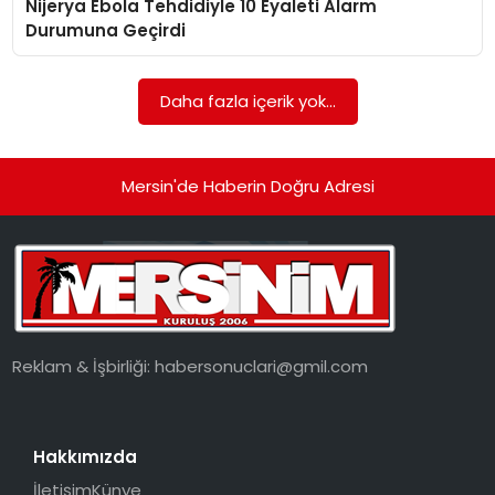
Nijerya Ebola Tehdidiyle 10 Eyaleti Alarm
EKONOMI
Durumuna Geçirdi
MAGAZIN
Daha fazla içerik yok...
DÜNYA
OTOMOBIL
Mersin'de Haberin Doğru Adresi
Reklam & İşbirliği:
habersonuclari@gmil.com
Hakkımızda
İletişim
Künye