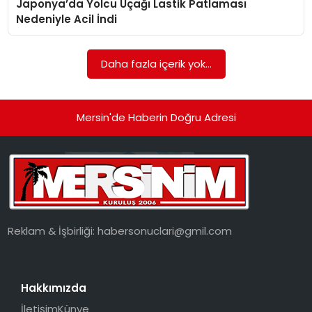
Japonya’da Yolcu Uçağı Lastik Patlaması
EKONOMI
Nedeniyle Acil İndi
MAGAZIN
Daha fazla içerik yok...
DÜNYA
OTOMOBIL
Mersin'de Haberin Doğru Adresi
Reklam & İşbirliği:
habersonuclari@gmil.com
Hakkımızda
İletişim
Künye