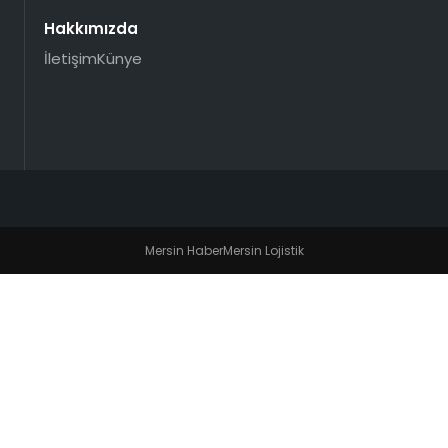
Hakkımızda
İletişim
Künye
Mersin Haber
Mersin Lojistik