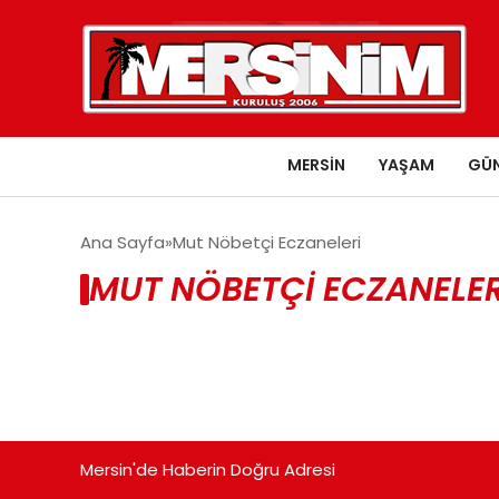
MERSIN
YAŞAM
GÜ
Ana Sayfa
Mut Nöbetçi Eczaneleri
MUT NÖBETÇI ECZANELER
Mersin'de Haberin Doğru Adresi