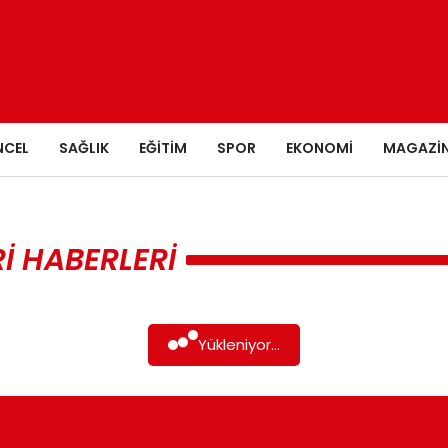
NCEL
SAĞLIK
EĞITIM
SPOR
EKONOMI
MAGAZI
I HABERLERI
Yükleniyor...