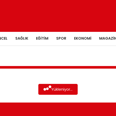
NCEL
SAĞLIK
EĞITIM
SPOR
EKONOMI
MAGAZI
Yükleniyor...