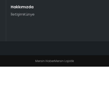
Hakkımızda
İletişim
Künye
Mersin Haber
Mersin Lojistik