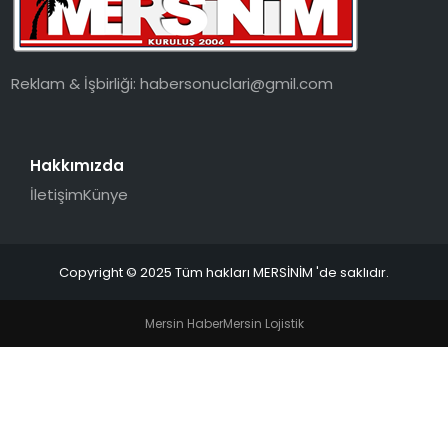
EKONOMI
MAGAZIN
Reklam & İşbirliği:
habersonuclari@gmil.com
DÜNYA
Hakkımızda
OTOMOBIL
İletişim
Künye
Copyright © 2025 Tüm hakları MERSİNİM 'de saklıdır.
Mersin Haber
Mersin Lojistik