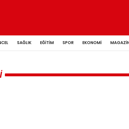
NCEL
SAĞLIK
EĞITIM
SPOR
EKONOMI
MAGAZI
I