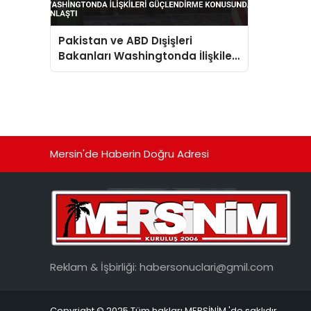
Pakistan ve ABD Dışişleri
Bakanları Washingtonda İlişkileri
Güçlendirme Konusunda Anlaştı
Mersin'de Haberin Doğru Adresi
Reklam & İşbirliği:
habersonuclari@gmil.com
Copyright © 2025 Tüm hakları MERSİNİM 'de saklıdır.