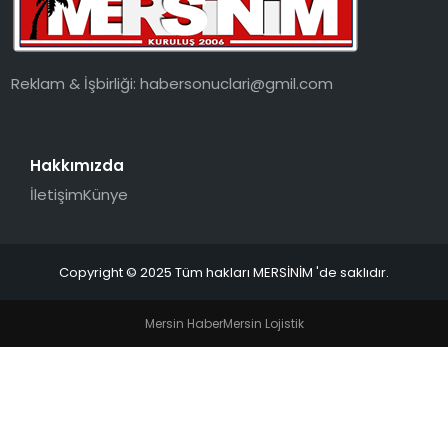
EKONOMI
MAGAZIN
Reklam & İşbirliği:
habersonuclari@gmil.com
DÜNYA
Hakkımızda
OTOMOBIL
İletişim
Künye
Copyright © 2025 Tüm hakları MERSİNİM 'de saklıdır.
Mersin Haber
Mersin Lojistik