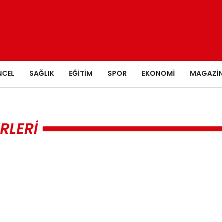
NCEL
SAĞLIK
EĞITIM
SPOR
EKONOMI
MAGAZI
RLERI