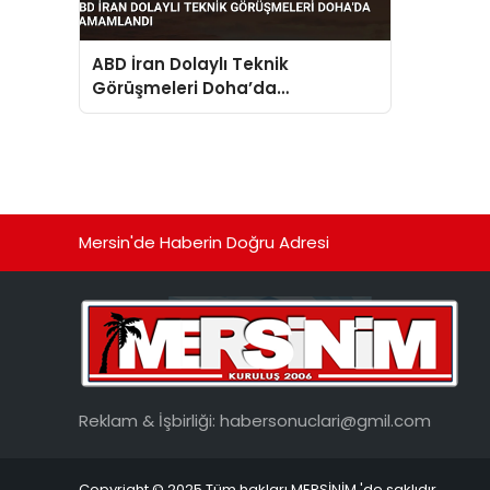
ABD İran Dolaylı Teknik
Görüşmeleri Doha’da
Tamamlandı
Mersin'de Haberin Doğru Adresi
Reklam & İşbirliği:
habersonuclari@gmil.com
Copyright © 2025 Tüm hakları MERSİNİM 'de saklıdır.