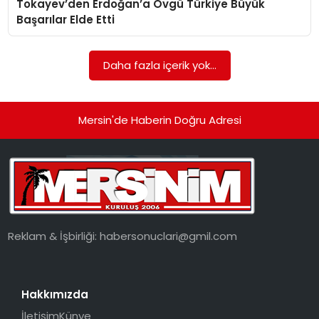
Tokayev’den Erdoğan’a Övgü Türkiye Büyük
EKONOMI
Başarılar Elde Etti
MAGAZIN
Daha fazla içerik yok...
DÜNYA
OTOMOBIL
Mersin'de Haberin Doğru Adresi
Reklam & İşbirliği:
habersonuclari@gmil.com
Hakkımızda
İletişim
Künye