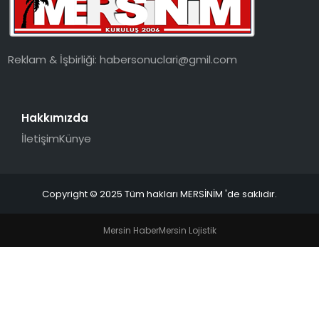
EKONOMI
MAGAZIN
Reklam & İşbirliği:
habersonuclari@gmil.com
DÜNYA
Hakkımızda
OTOMOBIL
İletişim
Künye
Copyright © 2025 Tüm hakları MERSİNİM 'de saklıdır.
Mersin Haber
Mersin Lojistik