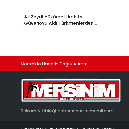
Ali Zeydi Hükümeti Irak’ta
Güvenoyu Aldı Türkmenlerden
Temsil Tepkisi
Mersin'de Haberin Doğru Adresi
Reklam & İşbirliği:
habersonuclari@gmil.com
Copyright © 2025 Tüm hakları MERSİNİM 'de saklıdır.