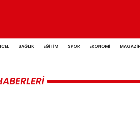
NCEL
SAĞLIK
EĞITIM
SPOR
EKONOMI
MAGAZI
HABERLERI