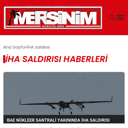
MERSIN
Ana Sayfa
İHA saldırısı
İHA SALDIRISI HABERLERI
YAŞAM
GÜNCEL
SAĞLIK
EĞITIM
SPOR