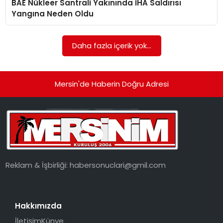
BAE Nükleer Santrali Yakınında İHA Saldırısı
EKONOMI
Yangına Neden Oldu
MAGAZIN
Daha fazla içerik yok...
DÜNYA
OTOMOBIL
Mersin'de Haberin Doğru Adresi
Reklam & İşbirliği:
habersonuclari@gmil.com
Hakkımızda
İletişim
Künye