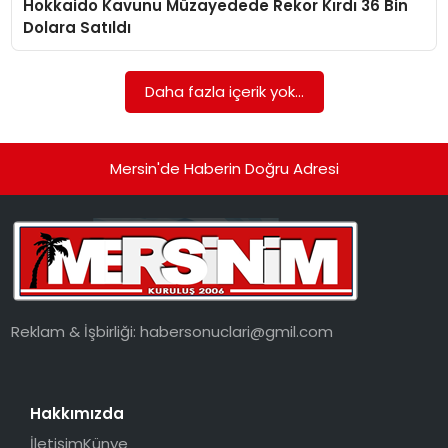
Hokkaido Kavunu Müzayedede Rekor Kırdı 36 Bin
EKONOMI
Dolara Satıldı
MAGAZIN
Daha fazla içerik yok...
DÜNYA
OTOMOBIL
Mersin'de Haberin Doğru Adresi
Reklam & İşbirliği:
habersonuclari@gmil.com
Hakkımızda
İletişim
Künye