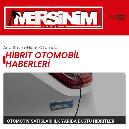
MERSIN
Ana Sayfa
Hibrit Otomobil
HIBRIT OTOMOBIL
YAŞAM
HABERLERI
GÜNCEL
SAĞLIK
EĞITIM
SPOR