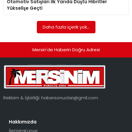
Otomotiv Satışları İlk Yarıda Düştü Hibritler
EKONOMI
Yükselişe Geçti
MAGAZIN
Daha fazla içerik yok...
DÜNYA
OTOMOBIL
Mersin'de Haberin Doğru Adresi
Reklam & İşbirliği:
habersonuclari@gmil.com
Hakkımızda
İletişim
Künye