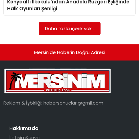
Konyaaltı İlkokulu’ndan Anadolu Rüzgarı Eşliğinde
EKONOMI
Halk Oyunları Şenliği
MAGAZIN
Daha fazla içerik yok...
DÜNYA
OTOMOBIL
Mersin'de Haberin Doğru Adresi
Reklam & İşbirliği:
habersonuclari@gmil.com
Hakkımızda
İletişim
Künye