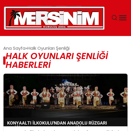
MERSIN
Ana Sayfa
Halk Oyunları Şenliği
HALK OYUNLARI ŞENLIĞI
YAŞAM
HABERLERI
GÜNCEL
SAĞLIK
EĞITIM
SPOR