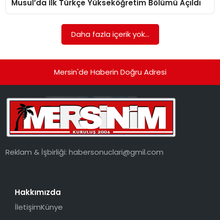
Musul’da İlk Türkçe Yükseköğretim Bölümü Açıldı
EKONOMI
MAGAZIN
Daha fazla içerik yok...
DÜNYA
Mersin'de Haberin Doğru Adresi
OTOMOBIL
Reklam & İşbirliği:
habersonuclari@gmil.com
Hakkımızda
İletişim
Künye