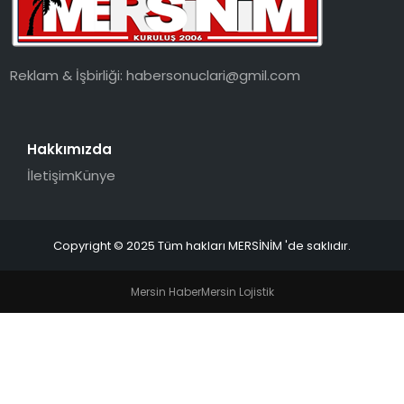
EKONOMI
MAGAZIN
Reklam & İşbirliği:
habersonuclari@gmil.com
DÜNYA
Hakkımızda
OTOMOBIL
İletişim
Künye
Copyright © 2025 Tüm hakları MERSİNİM 'de saklıdır.
Mersin Haber
Mersin Lojistik