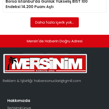
Borsa İstanbul’da Günlük Yükseliş BIST 100
EKONOMI
Endeksi 14.200 Puanı Aştı
MAGAZIN
Daha fazla içerik yok...
DÜNYA
OTOMOBIL
Mersin'de Haberin Doğru Adresi
Reklam & İşbirliği:
habersonuclari@gmil.com
Hakkımızda
İletişim
Künye