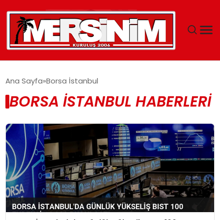
MERSIN
Ana Sayfa
Borsa İstanbul
BORSA İSTANBUL HABERLERI
YAŞAM
GÜNCEL
SAĞLIK
EĞITIM
SPOR