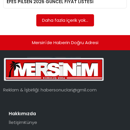
EFES PİLSEN 2026 GÜNCEL FİYAT LİSTESİ
EKONOMI
MAGAZIN
Daha fazla içerik yok...
DÜNYA
Mersin'de Haberin Doğru Adresi
OTOMOBIL
Reklam & İşbirliği:
habersonuclari@gmil.com
Hakkımızda
İletişim
Künye