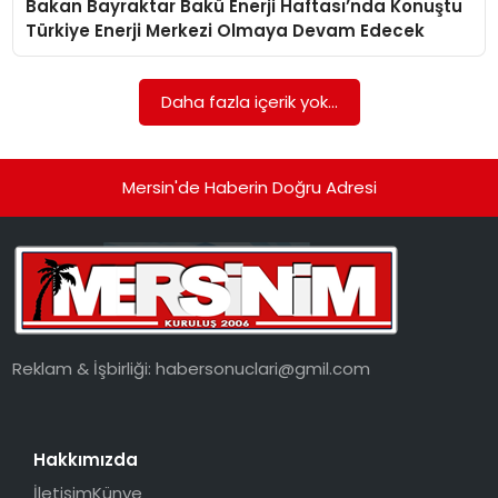
Bakan Bayraktar Bakü Enerji Haftası’nda Konuştu
EKONOMI
Türkiye Enerji Merkezi Olmaya Devam Edecek
MAGAZIN
Daha fazla içerik yok...
DÜNYA
OTOMOBIL
Mersin'de Haberin Doğru Adresi
Reklam & İşbirliği:
habersonuclari@gmil.com
Hakkımızda
İletişim
Künye