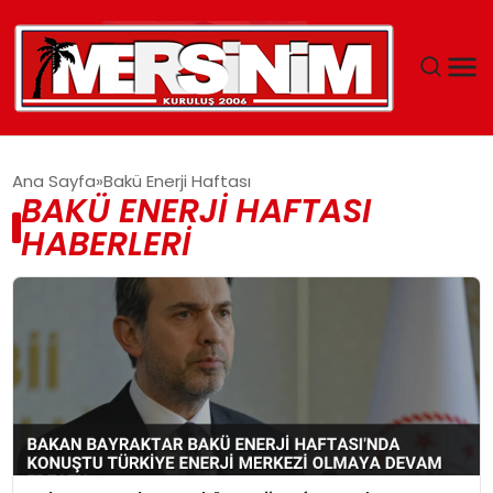
MERSIN
Ana Sayfa
Bakü Enerji Haftası
BAKÜ ENERJI HAFTASI
YAŞAM
HABERLERI
GÜNCEL
SAĞLIK
EĞITIM
SPOR