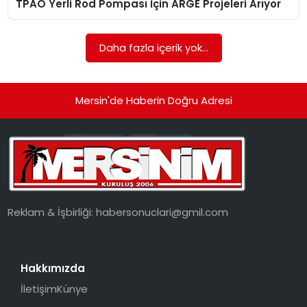
TPAO Yerli Rod Pompası İçin ARGE Projeleri Arıyor
EKONOMI
MAGAZIN
Daha fazla içerik yok...
DÜNYA
Mersin'de Haberin Doğru Adresi
OTOMOBIL
Reklam & İşbirliği:
habersonuclari@gmil.com
Hakkımızda
İletişim
Künye