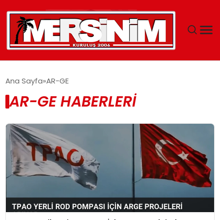
MERSIN
Ana Sayfa
AR-GE
AR-GE HABERLERI
YAŞAM
GÜNCEL
SAĞLIK
EĞITIM
SPOR